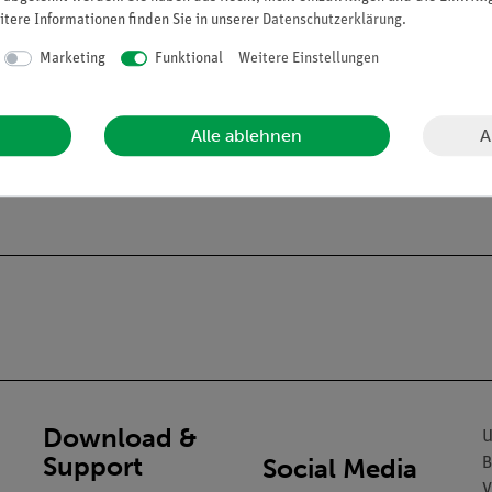
itere Informationen finden Sie in unserer
Daten­schutz­erklärung
.
Marketing
Funktional
Weitere Einstellungen
A
Alle ablehnen
Download &
U
Support
Social Media
B
V