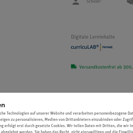
Schüler
Digitale Lerninhalte
Versandkostenfrei ab 300,
en
Set Schülerversuche Elektrik auf Steckpl
che Technologien auf unserer Website und verarbeiten personenbezogene Date
advanced Physik EEP-1
zeigen zu personalisieren, Medien von Drittanbietern einzubinden oder Zugrif
g erfolgt erst durch gesetzte Cookies. Wir teilen Daten mit Dritten, die wir 
Artikel-Nr.: 15281-88 | Typ: Set
 abgelehnt werden. Sie haben das Recht, nicht einzuwilligen und die Einwill