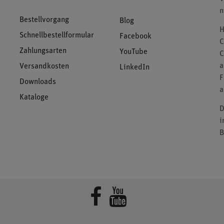
n
Bestellvorgang
Blog
H
Schnellbestellformular
Facebook
C
Zahlungsarten
YouTube
C
a
Versandkosten
LinkedIn
F
Downloads
a
Kataloge
D
i
B