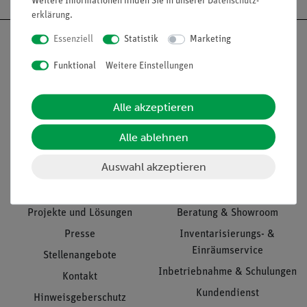
Weitere Informationen finden Sie in unserer
Daten­schutz­
erklärung
.
Essenziell
Statistik
Marketing
Funktional
Weitere Einstellungen
Nach oben
Alle akzeptieren
Alle ablehnen
Informationen
Service
Auswahl akzeptieren
Unternehmen
Übersicht Service
Projekte und Lösungen
Beratung & Showroom
Presse
Inventarisierungs- &
Einräumservice
Stellenangebote
Inbetriebnahme & Schulungen
Kontakt
Kundendienst
Hinweisgeberschutz