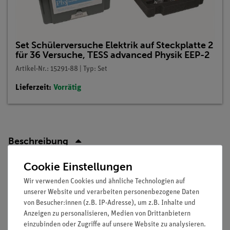
Set Schülerversuche Elektrik auf Steckplatte 2
für 36 Versuche, TESS advanced Physik EEP-2
Artikel-Nr.: 15291-88 | Typ: Set
Lieferzeit:
Vorrätig
Beschreibung
Cookie Einstellungen
Prinzip
Wir verwenden Cookies und ähnliche Technologien auf
Befindet sich eine Spule in einem Gleichstromkreis, so baut
unserer Website und verarbeiten personenbezogene Daten
von Besucher:innen (z.B. IP-Adresse), um z.B. Inhalte und
sich beim Schließen des Kreises das Magnetfeld der Spule auf
Anzeigen zu personalisieren, Medien von Drittanbietern
und erzeugt eine Selbstinduktionsspannung, die dem
einzubinden oder Zugriffe auf unsere Website zu analysieren.
Anwachsen entgegenwirkt. Eine Glühlampe, die sich im