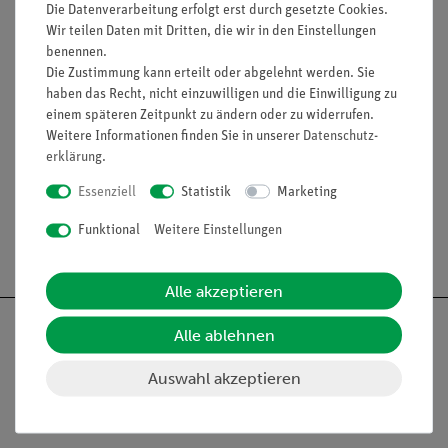
Die Datenverarbeitung erfolgt erst durch gesetzte Cookies.
Stromkreis befindet, leuchtet erst allmählich auf.
Wir teilen Daten mit Dritten, die wir in den Einstellungen
benennen.
Die Zustimmung kann erteilt oder abgelehnt werden. Sie
Lieferumfang
haben das Recht, nicht einzuwilligen und die Einwilligung zu
einem späteren Zeitpunkt zu ändern oder zu widerrufen.
Weitere Informationen finden Sie in unserer
Daten­schutz­
Media / Downloads
erklärung
.
Essenziell
Statistik
Marketing
Funktional
Weitere Einstellungen
Versandkostenfrei ab 300,- €
Alle akzeptieren
Alle ablehnen
Auswahl akzeptieren
Nach oben