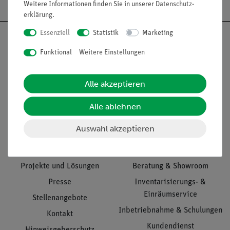
Weitere Informationen finden Sie in unserer
Daten­schutz­
erklärung
.
Essenziell
Statistik
Marketing
Funktional
Weitere Einstellungen
Nach oben
Alle akzeptieren
Alle ablehnen
Informationen
Service
Auswahl akzeptieren
Unternehmen
Übersicht Service
Projekte und Lösungen
Beratung & Showroom
Presse
Inventarisierungs- &
Einräumservice
Stellenangebote
Inbetriebnahme & Schulungen
Kontakt
Kundendienst
Hinweisgeberschutz