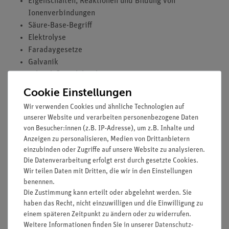
Eigenschaften, Reaktionen und Bildung von
Ionenverbindungen
Säure-Base-Begriff
Elektrolyse
Faradaygesetze
Galvanik
Schmelzflusselektrolyse
Elektrochemische Spannungsreihe
Cookie Einstellungen
Redoxreaktionen
Wir verwenden Cookies und ähnliche Technologien auf
Korrosion
unserer Website und verarbeiten personenbezogene Daten
Reaktionsgeschwindigkeit
von Besucher:innen (z.B. IP-Adresse), um z.B. Inhalte und
Anzeigen zu personalisieren, Medien von Drittanbietern
einzubinden oder Zugriffe auf unsere Website zu analysieren.
Die Datenverarbeitung erfolgt erst durch gesetzte Cookies.
Versuche
Wir teilen Daten mit Dritten, die wir in den Einstellungen
benennen.
Die Zustimmung kann erteilt oder abgelehnt werden. Sie
haben das Recht, nicht einzuwilligen und die Einwilligung zu
Versandkostenfrei ab 300,- €
einem späteren Zeitpunkt zu ändern oder zu widerrufen.
Weitere Informationen finden Sie in unserer
Daten­schutz­