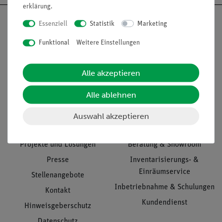
erklärung
.
Essenziell
Statistik
Marketing
Funktional
Weitere Einstellungen
Nach oben
Alle akzeptieren
Alle ablehnen
Informationen
Service
Auswahl akzeptieren
Unternehmen
Übersicht Service
Projekte und Lösungen
Beratung & Showroom
Presse
Inventarisierungs- &
Einräumservice
Stellenangebote
Inbetriebnahme & Schulungen
Kontakt
Kundendienst
Hinweisgeberschutz
Datenschutz