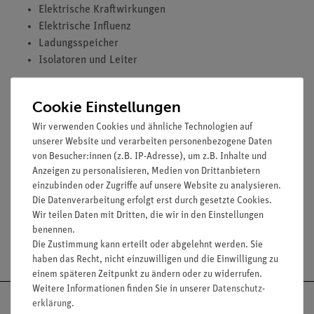
Elektrische Kraftwirkungen
Elektrische Influenz
Ladungsspeicher
Isolatoren und Leiter
Cookie Einstellungen
Ausstattung
Wir verwenden Cookies und ähnliche Technologien auf
DIN A4, Spiralbindung, s/w, 64 Seiten
unserer Website und verarbeiten personenbezogene Daten
von Besucher:innen (z.B. IP-Adresse), um z.B. Inhalte und
Anzeigen zu personalisieren, Medien von Drittanbietern
Versuche
einzubinden oder Zugriffe auf unsere Website zu analysieren.
Die Datenverarbeitung erfolgt erst durch gesetzte Cookies.
Wir teilen Daten mit Dritten, die wir in den Einstellungen
benennen.
Versandkostenfrei ab 300,- €
Die Zustimmung kann erteilt oder abgelehnt werden. Sie
haben das Recht, nicht einzuwilligen und die Einwilligung zu
einem späteren Zeitpunkt zu ändern oder zu widerrufen.
Weitere Informationen finden Sie in unserer
Daten­schutz­
erklärung
.