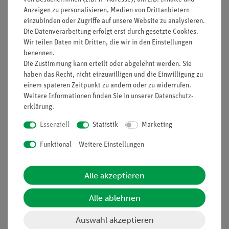
Anzeigen zu personalisieren, Medien von Drittanbietern
einzubinden oder Zugriffe auf unsere Website zu analysieren.
Nach oben
Die Datenverarbeitung erfolgt erst durch gesetzte Cookies.
Wir teilen Daten mit Dritten, die wir in den Einstellungen
benennen.
Die Zustimmung kann erteilt oder abgelehnt werden. Sie
Informationen
Service
haben das Recht, nicht einzuwilligen und die Einwilligung zu
einem späteren Zeitpunkt zu ändern oder zu widerrufen.
Weitere Informationen finden Sie in unserer
Daten­schutz­
Unternehmen
Übersicht Service
erklärung
.
Projekte und Lösungen
Beratung & Showroom
Essenziell
Statistik
Marketing
Presse
Inventarisierungs- &
Funktional
Weitere Einstellungen
Einräumservice
Stellenangebote
Inbetriebnahme & Schulungen
Kontakt
Alle akzeptieren
Kundendienst
Hinweisgeberschutz
Alle ablehnen
Datenschutz
Impressum
Auswahl akzeptieren