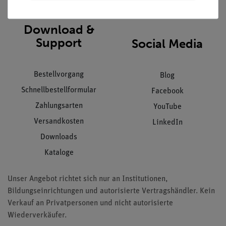
AGB
Download &
Support
Social Media
Bestellvorgang
Blog
Schnellbestellformular
Facebook
Zahlungsarten
YouTube
Versandkosten
LinkedIn
Downloads
Kataloge
Unser Angebot richtet sich nur an Institutionen,
Bildungseinrichtungen und autorisierte Vertragshändler. Kein
Verkauf an Privatpersonen und nicht autorisierte
Wiederverkäufer.