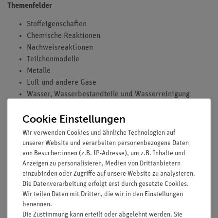
Themenfelder
Stoffeigenschaften
Chemische Reaktionen
Nachweisreaktionen
Teilchenmodelle
Metalle
Luft und andere Gase
Wasser, Wasserbestandteile und Wasserreinigung
Cookie Einstellungen
Ausstattung
Wir verwenden Cookies und ähnliche Technologien auf
unserer Website und verarbeiten personenbezogene Daten
Ringordner, Format DIN A4.
von Besucher:innen (z.B. IP-Adresse), um z.B. Inhalte und
Anzeigen zu personalisieren, Medien von Drittanbietern
einzubinden oder Zugriffe auf unsere Website zu analysieren.
Die Datenverarbeitung erfolgt erst durch gesetzte Cookies.
Versuche
Wir teilen Daten mit Dritten, die wir in den Einstellungen
benennen.
Die Zustimmung kann erteilt oder abgelehnt werden. Sie
Media / Downloads