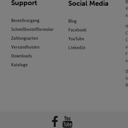
Support
Social Media
B
V
n
Bestellvorgang
Blog
H
Schnellbestellformular
Facebook
C
Zahlungsarten
YouTube
C
a
Versandkosten
LinkedIn
F
Downloads
a
Kataloge
D
i
B