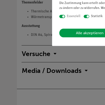
Themenfelder
Die Zustimmung kann erteilt oder
zu ändern oder zu widerrufen. We
Thermische Ausdehnung
Essenziell
Statistik
Wärmetransport und Gasgesetze
Ausstattung
Alle akzeptieren
DIN A4, Spiralbindung, s/w, 50 Seiten
Versuche
Media / Downloads