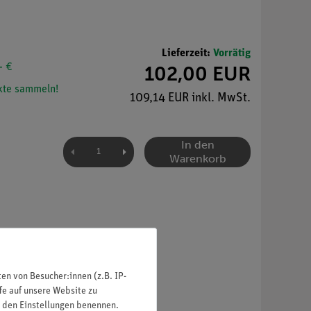
Lieferzeit:
Vorrätig
- €
102,00 EUR
te sammeln!
109,14 EUR inkl. MwSt.
In den
Warenkorb
n von Besucher:innen (z.B. IP-
fe auf unsere Website zu
in den Einstellungen benennen.