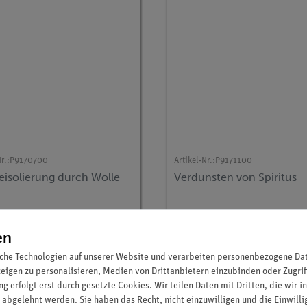
r.:
P9170700
Artikel-Nr.:
P9171100
isolierung durch Wolle
Verdunsten von Spiritus
165,00 €
165,00 €
en
che Technologien auf unserer Website und verarbeiten personenbezogene Date
zeigen zu personalisieren, Medien von Drittanbietern einzubinden oder Zugrif
g erfolgt erst durch gesetzte Cookies. Wir teilen Daten mit Dritten, die wir 
 abgelehnt werden. Sie haben das Recht, nicht einzuwilligen und die Einwill