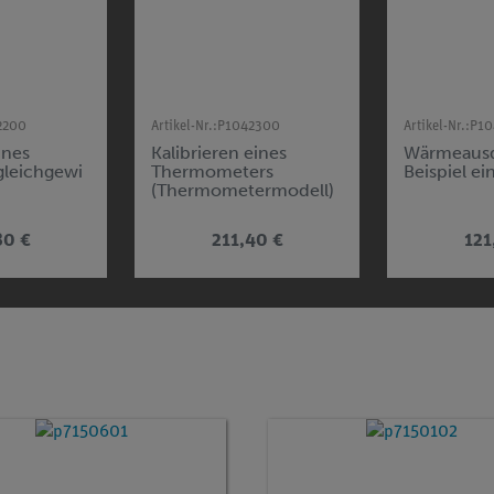
2200
Artikel-Nr.:
P1042300
Artikel-Nr.:
P10
ines
Kalibrieren eines
Wärmeaus
gleichgewi
Thermometers
Beispiel ei
(Thermometermodell)
80 €
211,40 €
121