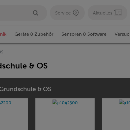
Service
Aktuelles
nik
Geräte & Zubehör
Sensoren & Software
Versuc
OS
dschule & OS
/ Grundschule & OS