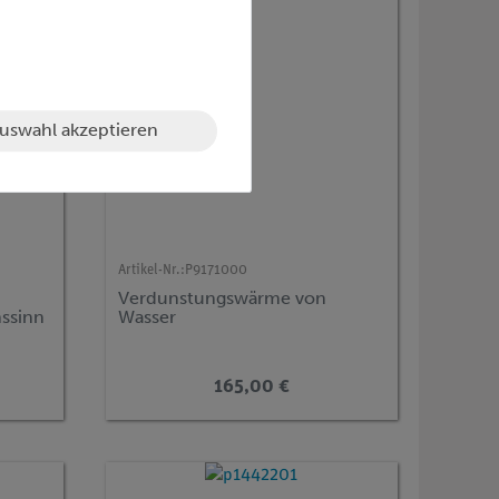
uswahl akzeptieren
Artikel-Nr.:
P9171000
Verdunstungswärme von
ssinn
Wasser
165,00 €