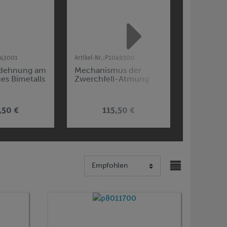
43001
Artikel-Nr.:
P1049300
Artikel-Nr.:
P
dehnung am
Mechanismus der
Volumen
nes Bimetalls
Zwerchfell-Atmung
von flüss
festen Kö
,50 €
115,50 €
22