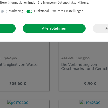
itere Informationen finden Sie in unserer
Daten­schutz­erklärung
.
Marketing
Funktional
Weitere Einstellungen
A
Alle ablehnen
r.:
P9162400
Artikel-Nr.:
P8013500
itfähigkeit von Wasser
Die Verbindung von
Geschmacks- und Geruch
305,60 €
9,90 €