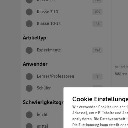
Klasse 5-7
198
Klasse 7-10
109
Klasse 10-13
33
Artikeltyp
Experimente
198
Anwender
Artikel-N
Wärme
Lehrer/Professoren
3
Schüler
194
Cookie Einstellung
Schwierigkeitsgrad
Wir verwenden Cookies und ähnli
Adresse), um z.B. Inhalte und An
leicht
165
analysieren. Die Datenverarbeitun
Die Zustimmung kann erteilt oder
mittel
29