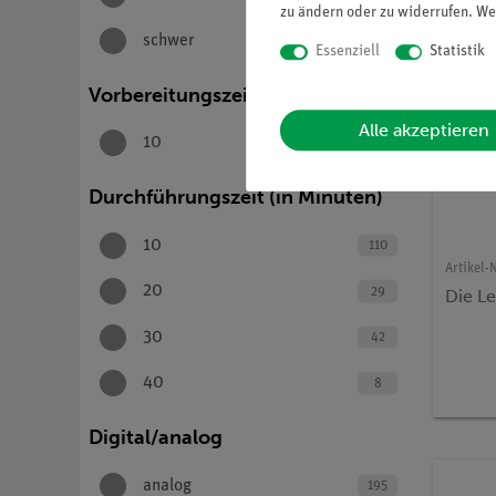
zu ändern oder zu widerrufen. We
schwer
4
Essenziell
Statistik
Vorbereitungszeit (in Minuten)
Alle akzeptieren
10
189
Durchführungszeit (in Minuten)
10
110
Artikel-N
20
29
Die Le
30
42
40
8
Digital/analog
analog
195