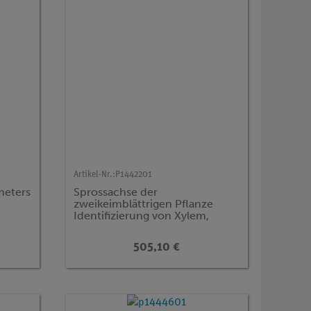
Artikel-Nr.:
P1442201
meters
Sprossachse der
zweikeimblättrigen Pflanze
Identifizierung von Xylem,
Phloem und Kambium
505,10 €