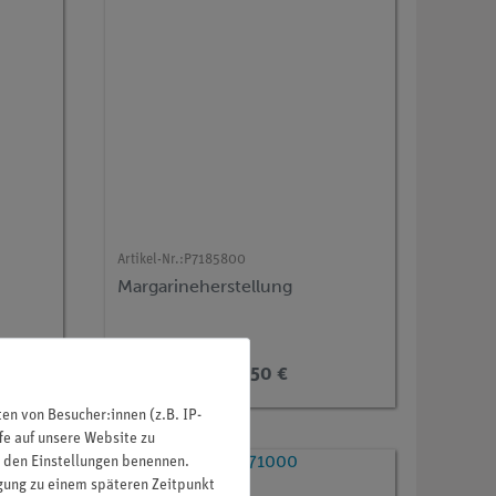
Artikel-Nr.:
P7185800
Margarineherstellung
394,50 €
n von Besucher:innen (z.B. IP-
fe auf unsere Website zu
in den Einstellungen benennen.
igung zu einem späteren Zeitpunkt