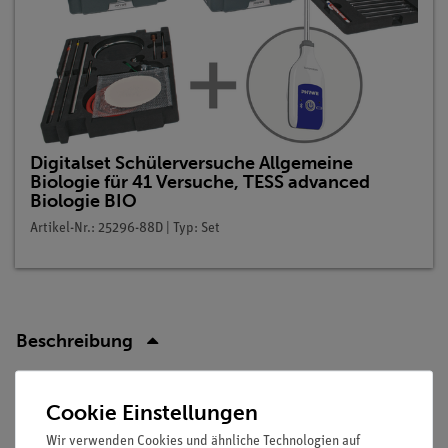
Digitalset Schülerversuche Allgemeine
Biologie für 41 Versuche, TESS advanced
Biologie BIO
Artikel-Nr.: 25296-88D | Typ: Set
Beschreibung
Prinzip
Cookie Einstellungen
Der gesunde Mensch hat eine Körpertemperatur die etwa
Wir verwenden Cookies und ähnliche Technologien auf