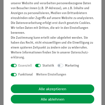
unserer Website und verarbeiten personenbezogene Daten
zwischen 36°C und 37.5°C liegt. Damit ist sie im allgemeinen
von Besucher:innen (z.B. IP-Adresse), um z.B. Inhalte und
höher als die Temperatur der Umgebung, in der wir uns
Anzeigen zu personalisieren, Medien von Drittanbietern
befinden. Wir geben deshalb Wärme an unsere Umgebung
einzubinden oder Zugriffe auf unsere Website zu analysieren.
ab.Die Schüler sollen mit Hilfe eines Fieberthermometers über
Die Datenverarbeitung erfolgt erst durch gesetzte Cookies.
einen längeren Zeitraum, am besten über einen ganzen Tag,
Wir teilen Daten mit Dritten, die wir in den Einstellungen
stündlich ihre Körpertemperatur bestimmen.
benennen.
Die Zustimmung kann erteilt oder abgelehnt werden. Sie
Vorteile
haben das Recht, nicht einzuwilligen und die Einwilligung zu
einem späteren Zeitpunkt zu ändern oder zu widerrufen.
Versuch ist Teil einer Komplettlösung mit insgesamt 44
Weitere Informationen finden Sie in unserer
Daten­schutz­
Versuchen in Pflanzenkunde, Fortpflanzung, Boden,
erklärung
.
Nährstoffe und Verdauung, Sinne, Physiologie.
Essenziell
Statistik
Marketing
Mit Schülerarbeitsblatt, das für alle Klassenstufen
Funktional
Weitere Einstellungen
geeignet ist.
Mit detaillierten Lehrerinformation.
Alle akzeptieren
Besonders geeignet bei knapper Zeitplanung, da
minimale Vorbereitungszeit.
Alle ablehnen