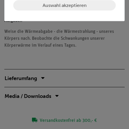
Dazu passendes Biologie-Set enthält alles für die
Auswahl akzeptieren
Durchführung des Versuchs notwendige Zubehör.
Aufgaben
Weise die Wärmeabgabe - die Wärmestrahlung - unseres
Körpers nach. Beobachte die Schwankungen unserer
Körperwärme im Verlauf eines Tages.
Lieferumfang
Media / Downloads
Versandkostenfrei ab 300,- €