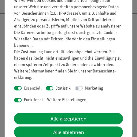
Wir verwenden Cookies und ähnliche Technologien auf
unserer Website und verarbeiten personenbezogene Daten
von Besucher:innen (z.B. IP-Adresse), um z.B. Inhalte und
Anzeigen zu personalisieren, Medien von Drittanbietern
einzubinden oder Zugriffe auf unsere Website zu analysieren.
Die Datenverarbeitung erfolgt erst durch gesetzte Cookies.
Wir teilen Daten mit Dritten, die wir in den Einstellungen
Nach oben
benennen.
Die Zustimmung kann erteilt oder abgelehnt werden. Sie
haben das Recht, nicht einzuwilligen und die Einwilligung zu
einem späteren Zeitpunkt zu ändern oder zu widerrufen.
Informationen
Service
Weitere Informationen finden Sie in unserer
Daten­schutz­
erklärung
.
Essenziell
Statistik
Marketing
Unternehmen
Übersicht Service
Projekte und Lösungen
Beratung & Showroom
Funktional
Weitere Einstellungen
Presse
Inventarisierungs- &
Einräumservice
Alle akzeptieren
Stellenangebote
Inbetriebnahme & Schulungen
Kontakt
Alle ablehnen
Kundendienst