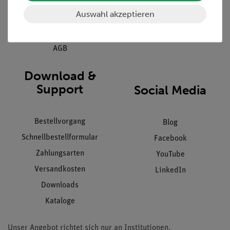
Hinweisgeberschutz
Auswahl akzeptieren
Datenschutz
Impressum
AGB
Download &
Support
Social Media
Bestellvorgang
Blog
Schnellbestellformular
Facebook
Zahlungsarten
YouTube
Versandkosten
LinkedIn
Downloads
Kataloge
Unser Angebot richtet sich nur an Institutionen,