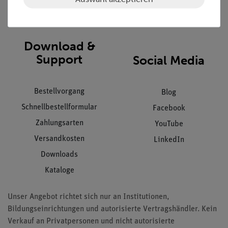
Impressum
AGB
Download &
Support
Social Media
Bestellvorgang
Blog
Schnellbestellformular
Facebook
Zahlungsarten
YouTube
Versandkosten
LinkedIn
Downloads
Kataloge
Unser Angebot richtet sich nur an Institutionen,
Bildungseinrichtungen und autorisierte Vertragshändler. Kein
Verkauf an Privatpersonen und nicht autorisierte