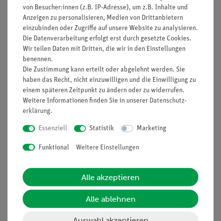
von Besucher:innen (z.B. IP-Adresse), um z.B. Inhalte und
Anzeigen zu personalisieren, Medien von Drittanbietern
einzubinden oder Zugriffe auf unsere Website zu analysieren.
Die Datenverarbeitung erfolgt erst durch gesetzte Cookies.
Nach oben
Wir teilen Daten mit Dritten, die wir in den Einstellungen
benennen.
Die Zustimmung kann erteilt oder abgelehnt werden. Sie
haben das Recht, nicht einzuwilligen und die Einwilligung zu
Informationen
Service
einem späteren Zeitpunkt zu ändern oder zu widerrufen.
Weitere Informationen finden Sie in unserer
Daten­schutz­
erklärung
.
Unternehmen
Übersicht Service
Essenziell
Statistik
Marketing
Projekte und Lösungen
Beratung & Showroom
Funktional
Weitere Einstellungen
Presse
Inventarisierungs- &
Einräumservice
Stellenangebote
Inbetriebnahme & Schulungen
Alle akzeptieren
Kontakt
Kundendienst
Hinweisgeberschutz
Alle ablehnen
Datenschutz
Auswahl akzeptieren