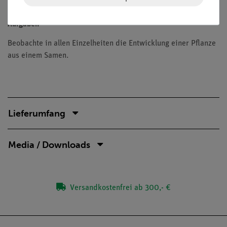
Durchführung des Versuchs notwendige Zubehör.
Aufgaben
Beobachte in allen Einzelheiten die Entwicklung einer Pflanze
aus einem Samen.
Lieferumfang
Media / Downloads
Versandkostenfrei ab 300,- €