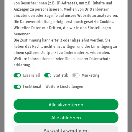
von Besucher:innen (z.B. IP-Adresse), um z.B. Inhalte und
in Blumenkästen oder in Gärten und auf Feldern ausgesät
Anzeigen zu personalisieren, Medien von Drittanbietern
wurden, keimen und das sich aus ihnen neue Pflanzen
einzubinden oder Zugriffe auf unsere Website zu analysieren.
entwickeln. In diesem Versuch sollen die Schülerinnen und
Die Datenverarbeitung erfolgt erst durch gesetzte Cookies.
Schüler Bohnensamen anpflanzen und die Entwicklung der
Wir teilen Daten mit Dritten, die wir in den Einstellungen
Samen untersuchen.
benennen.
Die Zustimmung kann erteilt oder abgelehnt werden. Sie
Vorteile
haben das Recht, nicht einzuwilligen und die Einwilligung zu
einem späteren Zeitpunkt zu ändern oder zu widerrufen.
Versuch ist Teil einer Komplettlösung mit insgesamt 44
Weitere Informationen finden Sie in unserer
Daten­schutz­
Versuchen in Pflanzenkunde, Fortpflanzung, Boden,
erklärung
.
Nährstoffe und Verdauung, Sinne, Physiologie.
Essenziell
Statistik
Marketing
Mit Schülerarbeitsblatt, das für alle Klassenstufen
Funktional
Weitere Einstellungen
geeignet ist.
Mit detaillierten Lehrerinformation.
Alle akzeptieren
Besonders geeignet bei knapper Zeitplanung, da
minimale Vorbereitungszeit.
Alle ablehnen
Dazu passendes Biologie-Set enthält alles für die
Auswahl akzeptieren