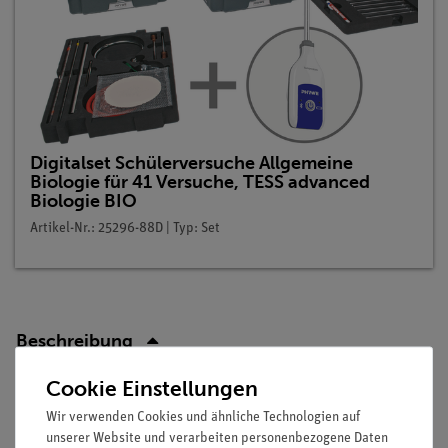
Digitalset Schülerversuche Allgemeine
Biologie für 41 Versuche, TESS advanced
Biologie BIO
Artikel-Nr.: 25296-88D | Typ: Set
Beschreibung
Cookie Einstellungen
Prinzip
Wir verwenden Cookies und ähnliche Technologien auf
unserer Website und verarbeiten personenbezogene Daten
In jedem Frühjahr und Sommer erleben wir, dass Samen, die