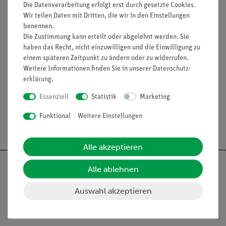
Die Datenverarbeitung erfolgt erst durch gesetzte Cookies.
Wir teilen Daten mit Dritten, die wir in den Einstellungen
Artikel-Nr.:
P1420500
benennen.
Dichtebestimmung
Die Zustimmung kann erteilt oder abgelehnt werden. Sie
fester Körper mit
haben das Recht, nicht einzuwilligen und die Einwilligung zu
gleicher Masse und
unterschiedlichem
einem späteren Zeitpunkt zu ändern oder zu widerrufen.
Volumen -
Weitere Informationen finden Sie in unserer
Daten­schutz­
111,00 €
erklärung
.
Essenziell
Statistik
Marketing
4
5
6
Funktional
Weitere Einstellungen
Alle akzeptieren
Alle ablehnen
Auswahl akzeptieren
Nach oben