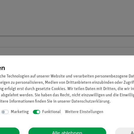
Digitalset Schülerversuche Elektr./Magn.
TESS beginner Natur und Technik NT-E
en
Artikel-Nr.: 15238-88D | Typ: Set
che Technologien auf unserer Website und verarbeiten personenbezogene Date
zeigen zu personalisieren, Medien von Drittanbietern einzubinden oder Zugrif
g erfolgt erst durch gesetzte Cookies. Wir teilen Daten mit Dritten, die wir 
 abgelehnt werden. Sie haben das Recht, nicht einzuwilligen und die Einwill
itere Informationen finden Sie in unserer
Daten­schutz­erklärung
.
Marketing
Funktional
Weitere Einstellungen
A
Alle ablehnen