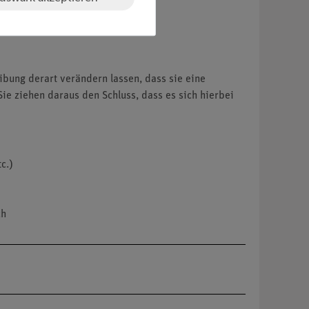
eibung derart verändern lassen, dass sie eine
ie ziehen daraus den Schluss, dass es sich hierbei
c.)
ch