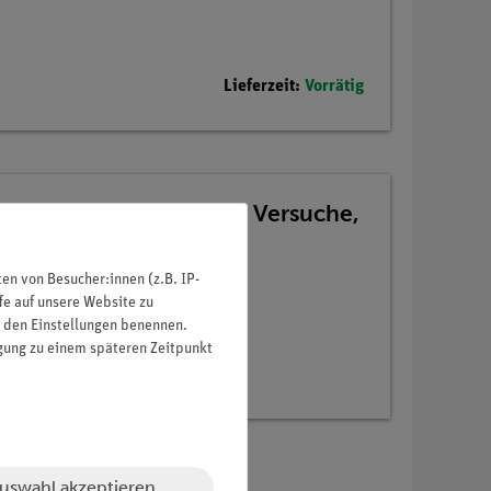
Lieferzeit:
Vorrätig
 Geräte im Alltag für 15 Versuche,
MG
n von Besucher:innen (z.B. IP-
fe auf unsere Website zu
in den Einstellungen benennen.
igung zu einem späteren Zeitpunkt
uswahl akzeptieren