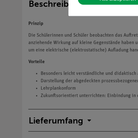
Beschreibung
Prinzip
Die Schülerinnen und Schüler beobachten das Auftrete
anziehende Wirkung auf kleine Gegenstände haben und
um eine elektrische (elektrostatische) Aufladung han
Vorteile
Besonders leicht verständliche und didaktisch 
Darstellung der abgedeckten prozessbezogene
Lehrplankonform
Zukunftsorientiert unterrichten: Einbindung in 
Lieferumfang