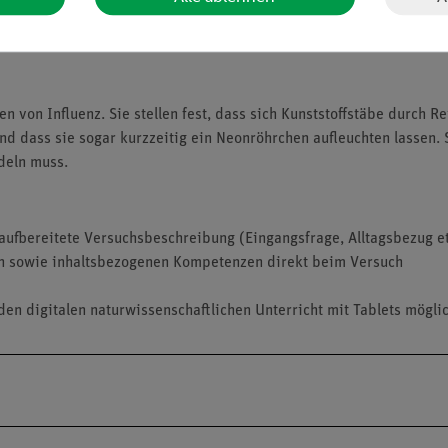
n von Influenz. Sie stellen fest, dass sich Kunststoffstäbe durch R
 dass sie sogar kurzzeitig ein Neonröhrchen aufleuchten lassen. S
deln muss.
aufbereitete Versuchsbeschreibung (Eingangsfrage, Alltagsbezug et
n sowie inhaltsbezogenen Kompetenzen direkt beim Versuch
den digitalen naturwissenschaftlichen Unterricht mit Tablets mögli