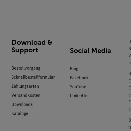
Download &
U
Support
Social Media
B
V
n
Bestellvorgang
Blog
H
Schnellbestellformular
Facebook
C
Zahlungsarten
YouTube
C
a
Versandkosten
LinkedIn
F
Downloads
a
Kataloge
D
i