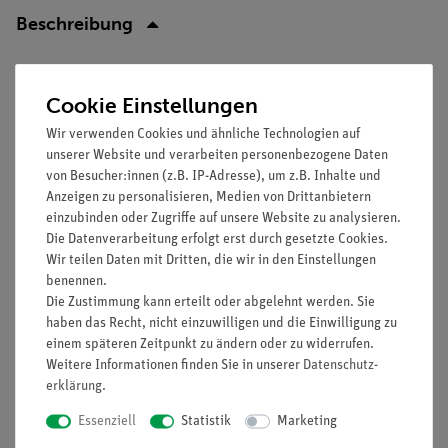
Beschreibung
Cookie Einstellungen
Prinzip
Wir verwenden Cookies und ähnliche Technologien auf
Die Schüler sollen mit den Kenntnissen aus den Versuchen
unserer Website und verarbeiten personenbezogene Daten
"Auftrieb und Schwimmen" und "Dichtebestimmung durch
von Besucher:innen (z.B. IP-Adresse), um z.B. Inhalte und
Auftriebsmessung" die Dichte von Petroleumbenzin in einem
Anzeigen zu personalisieren, Medien von Drittanbietern
mit Wasser gefüllten U-Rohr bestimmen.
einzubinden oder Zugriffe auf unsere Website zu analysieren.
Die Datenverarbeitung erfolgt erst durch gesetzte Cookies.
Aus der gegebenen Formel sollen sie nach Umformung das
Wir teilen Daten mit Dritten, die wir in den Einstellungen
Verhältnis der Dichten zu den Höhen erkennen und mit
benennen.
Die Zustimmung kann erteilt oder abgelehnt werden. Sie
eigenen Worten formulieren.
haben das Recht, nicht einzuwilligen und die Einwilligung zu
einem späteren Zeitpunkt zu ändern oder zu widerrufen.
Weitere Informationen finden Sie in unserer
Daten­schutz­
Vorteile
erklärung
.
Schülergerechte Anleitungen inklusive Protokollfragen
Essenziell
Statistik
Marketing