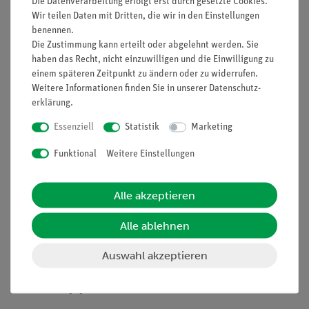
Die Datenverarbeitung erfolgt erst durch gesetzte Cookies.
Informationen
Service
Wir teilen Daten mit Dritten, die wir in den Einstellungen
benennen.
Die Zustimmung kann erteilt oder abgelehnt werden. Sie
Unternehmen
Übersicht Service
haben das Recht, nicht einzuwilligen und die Einwilligung zu
einem späteren Zeitpunkt zu ändern oder zu widerrufen.
Projekte und Lösungen
Beratung & Showroom
Weitere Informationen finden Sie in unserer
Daten­schutz­
Presse
Inventarisierungs- &
erklärung
.
Einräumservice
Stellenangebote
Essenziell
Statistik
Marketing
Inbetriebnahme & Schulungen
Kontakt
Funktional
Weitere Einstellungen
Kundendienst
Hinweisgeberschutz
Datenschutz
Alle akzeptieren
Impressum
Alle ablehnen
AGB
Auswahl akzeptieren
Download &
Support
Social Media