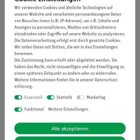
Wir verwenden Cookies und ähnliche Technologien auf
Prinzip
unserer Website und verarbeiten personenbezogene Daten
von Besucher:innen (z.B. IP-Adresse), um z.B. Inhalte und
Die Schüler sollen an einem Satz von vier Kapillarröhrchen die
Anzeigen zu personalisieren, Medien von Drittanbietern
Steighöhen messen und die Ergebnisse in einem Diagramm
einzubinden oder Zugriffe auf unsere Website zu analysieren.
darstellen.
Die Datenverarbeitung erfolgt erst durch gesetzte Cookies.
Wir teilen Daten mit Dritten, die wir in den Einstellungen
In einer Zusatzaufgabe soll die Kurve analysiert werden, die
benennen.
aus dem Kehrwert der Durchmesser entstanden ist.
Die Zustimmung kann erteilt oder abgelehnt werden. Sie
haben das Recht, nicht einzuwilligen und die Einwilligung zu
Vorteile
einem späteren Zeitpunkt zu ändern oder zu widerrufen.
Weitere Informationen finden Sie in unserer
Daten­schutz­
Schülergerechte Anleitungen inklusive Protokollfragen
erklärung
.
Essenziell
Statistik
Marketing
Lieferumfang
Funktional
Weitere Einstellungen
Media / Downloads
Alle akzeptieren