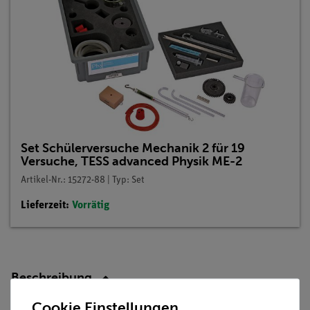
Set Schülerversuche Mechanik 2 für 19
Versuche, TESS advanced Physik ME-2
Artikel-Nr.: 15272-88 | Typ: Set
Lieferzeit:
Vorrätig
Beschreibung
Cookie Einstellungen