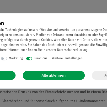
en
che Technologien auf unserer Website und verarbeiten personenbezogene Date
zeigen zu personalisieren, Medien von Drittanbietern einzubinden oder Zugrif
g erfolgt erst durch gesetzte Cookies. Wir teilen Daten mit Dritten, die wir 
 abgelehnt werden. Sie haben das Recht, nicht einzuwilligen und die Einwill
itere Informationen finden Sie in unserer
Daten­schutz­erklärung
.
Marketing
Funktional
Weitere Einstellungen
A
Alle ablehnen
hydrostatischen Druckes (als Aufdruck, Seitendruck und Bodendruc
ostatischen Druckes von der Eintauchtiefe messen und in einem Di
s Glasröhrchen und Siliconschlauch aufgebautes U-Rohrmanometer.