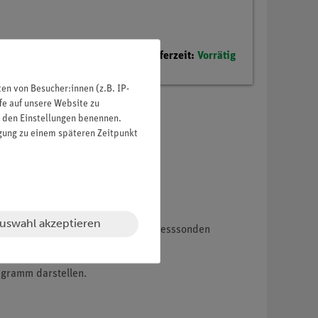
Lieferzeit:
Vorrätig
n von Besucher:innen (z.B. IP-
fe auf unsere Website zu
in den Einstellungen benennen.
igung zu einem späteren Zeitpunkt
uswahl akzeptieren
k bezeichnet) mit Hilfe von drei Messsonden
agramm darstellen.