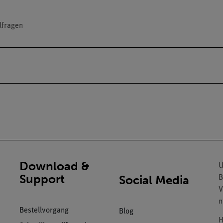
lfragen
Download &
U
Support
Social Media
B
V
n
Bestellvorgang
Blog
H