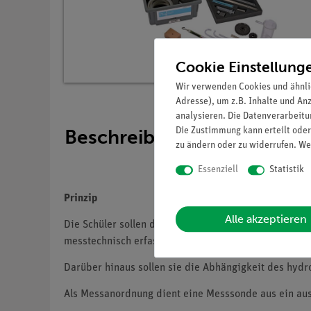
Cookie Einstellung
Wir verwenden Cookies und ähnli
Adresse), um z.B. Inhalte und An
analysieren. Die Datenverarbeitun
Beschreibung
Die Zustimmung kann erteilt oder
zu ändern oder zu widerrufen. We
Essenziell
Statistik
Prinzip
Alle akzeptieren
Die Schüler sollen die Richtungsunabhängigkeit des 
messtechnisch erfassen.
Darüber hinaus sollen sie die Abhängigkeit des hydr
Als Messanordnung dient eine Messsonde aus ein au