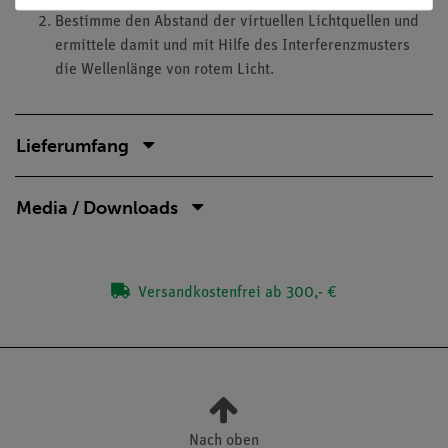
Bestimme den Abstand der virtuellen Lichtquellen und
ermittele damit und mit Hilfe des Interferenzmusters
die Wellenlänge von rotem Licht.
Lieferumfang
Media / Downloads
Versandkostenfrei ab 300,- €
Nach oben