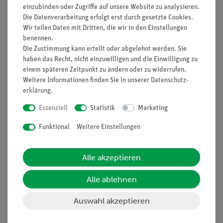
Spiegel zueinander ist unveränderlich und dadurch
einzubinden oder Zugriffe auf unsere Website zu analysieren.
vereinfacht sich der Aufbau. Im zweiten Versuch soll die
Die Datenverarbeitung erfolgt erst durch gesetzte Cookies.
Wellenlänge von rotem Licht ermittelt werden. Duch
Wir teilen Daten mit Dritten, die wir in den Einstellungen
benennen.
Verwendung der anderen Filter ist es auch möglich, die
Die Zustimmung kann erteilt oder abgelehnt werden. Sie
Wellenlänge für weitere Farben zu bestimmen.
haben das Recht, nicht einzuwilligen und die Einwilligung zu
Vorteile
einem späteren Zeitpunkt zu ändern oder zu widerrufen.
Weitere Informationen finden Sie in unserer
Daten­schutz­
Multifunktionale Schülerleuchte - All-in-one: Nutzbar für
erklärung
.
Grundlagen der geometrischen Optik auf dem Tisch,
Essenziell
Statistik
Marketing
Farbmischung und auf der optischen Bank
Erweiterung mit Aufbausets jederzeit möglich und keine
Funktional
Weitere Einstellungen
zusätzlichen Leuchten erforderlich, dadurch
Wiedererkennungswert für den Schüler
Alle akzeptieren
Aufgaben
Alle ablehnen
Lasse ein schmales Lichtbündel unter großem
Einfallswinkel auf einen Fresnelschen Doppelspiegel
Auswahl akzeptieren
auftreffen und beobachte die dabei auftretenden
Erscheinungen.