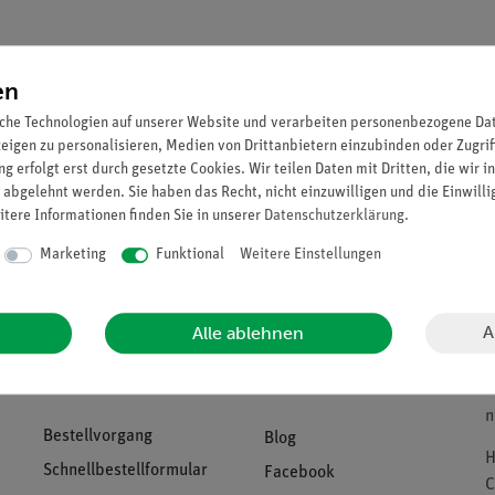
Versandkostenfrei ab 300,
en
Sie können bis zu
20
Punkt
che Technologien auf unserer Website und verarbeiten personenbezogene Date
zeigen zu personalisieren, Medien von Drittanbietern einzubinden oder Zugrif
g erfolgt erst durch gesetzte Cookies. Wir teilen Daten mit Dritten, die wir 
 abgelehnt werden. Sie haben das Recht, nicht einzuwilligen und die Einwill
itere Informationen finden Sie in unserer
Daten­schutz­erklärung
.
Marketing
Funktional
Weitere Einstellungen
Download &
A
Alle ablehnen
U
Support
Social Media
B
V
n
Bestellvorgang
Blog
H
Schnellbestellformular
Facebook
C