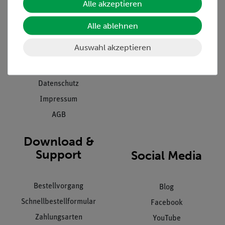
Alle akzeptieren
Projekte und Lösungen
Beratung & Showroom
Presse
Inventarisierungs- &
Alle ablehnen
Einräumservice
Stellenangebote
Auswahl akzeptieren
Inbetriebnahme & Schulungen
Kontakt
Kundendienst
Hinweisgeberschutz
Datenschutz
Impressum
AGB
Download &
Support
Social Media
Bestellvorgang
Blog
Schnellbestellformular
Facebook
Zahlungsarten
YouTube