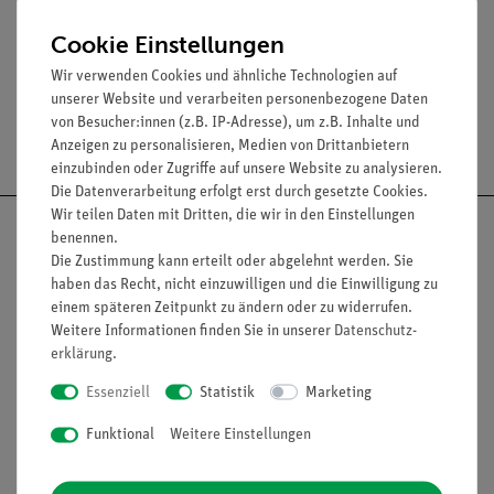
Trägerplattenmaße (mm): 100 x 65.
Neigungswinkel: 0,2°.
Cookie Einstellungen
Wir verwenden Cookies und ähnliche Technologien auf
unserer Website und verarbeiten personenbezogene Daten
von Besucher:innen (z.B. IP-Adresse), um z.B. Inhalte und
Versandkostenfrei ab 300,- €
Anzeigen zu personalisieren, Medien von Drittanbietern
einzubinden oder Zugriffe auf unsere Website zu analysieren.
Die Datenverarbeitung erfolgt erst durch gesetzte Cookies.
Wir teilen Daten mit Dritten, die wir in den Einstellungen
benennen.
Die Zustimmung kann erteilt oder abgelehnt werden. Sie
haben das Recht, nicht einzuwilligen und die Einwilligung zu
Nach oben
einem späteren Zeitpunkt zu ändern oder zu widerrufen.
Weitere Informationen finden Sie in unserer
Daten­schutz­
erklärung
.
Essenziell
Statistik
Marketing
Informationen
Service
Funktional
Weitere Einstellungen
Unternehmen
Übersicht Service