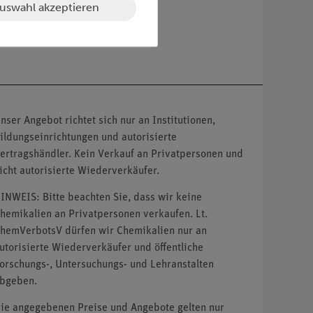
uswahl akzeptieren
nser Angebot richtet sich nur an Institutionen,
ildungseinrichtungen und autorisierte
ertragshändler. Kein Verkauf an Privatpersonen und
icht autorisierte Wiederverkäufer.
INWEIS: Bitte beachten Sie, dass wir keine
hemikalien an Privatpersonen verkaufen. Lt.
hemVerbotsV dürfen wir Chemikalien nur an
utorisierte Wiederverkäufer und öffentliche
orschungs-, Untersuchungs- und Lehranstalten
bgeben.
ie angegebenen Preise und Angebote gelten nur