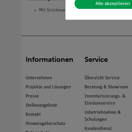
Alle akzeptieren
Mit Strichmarkierung.
Informationen
Service
Unternehmen
Übersicht Service
Projekte und Lösungen
Beratung & Showroom
Presse
Inventarisierungs- &
Einräumservice
Stellenangebote
Inbetriebnahme &
Kontakt
Schulungen
Hinweisgeberschutz
Kundendienst