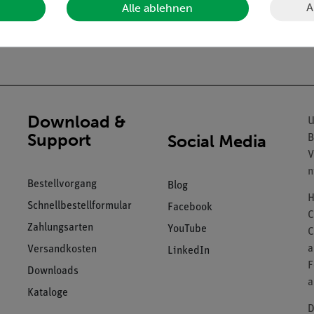
A
Alle ablehnen
Download &
U
Support
Social Media
B
V
n
Bestellvorgang
Blog
H
Schnellbestellformular
Facebook
C
Zahlungsarten
YouTube
C
a
Versandkosten
LinkedIn
F
Downloads
a
Kataloge
D