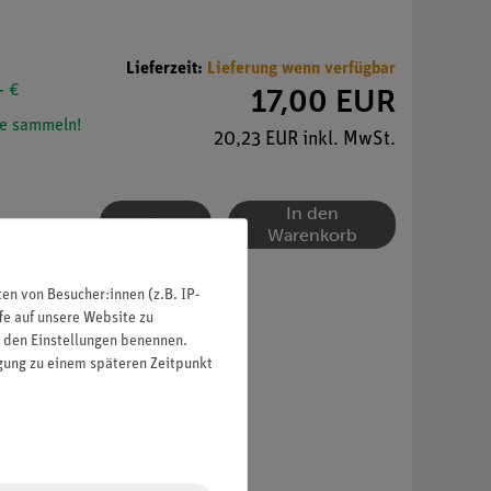
Lieferzeit:
Lieferung wenn verfügbar
- €
17,00 EUR
e sammeln!
20,23 EUR inkl. MwSt.
In den
Warenkorb
n von Besucher:innen (z.B. IP-
fe auf unsere Website zu
in den Einstellungen benennen.
igung zu einem späteren Zeitpunkt