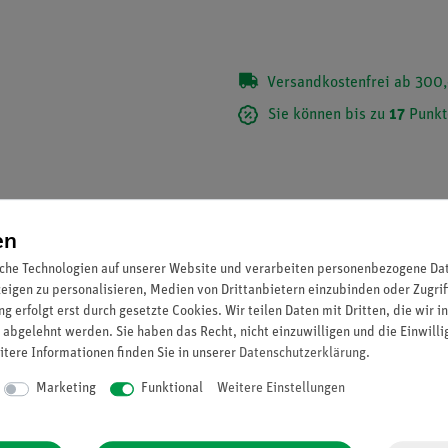
Versandkostenfrei ab 300,
Sie können bis zu
17
Punkt
en
che Technologien auf unserer Website und verarbeiten personenbezogene Date
zeigen zu personalisieren, Medien von Drittanbietern einzubinden oder Zugrif
g erfolgt erst durch gesetzte Cookies. Wir teilen Daten mit Dritten, die wir 
 abgelehnt werden. Sie haben das Recht, nicht einzuwilligen und die Einwill
itere Informationen finden Sie in unserer
Daten­schutz­erklärung
.
Marketing
Funktional
Weitere Einstellungen
r drehbaren Halterung von Blenden, Filtern etc.