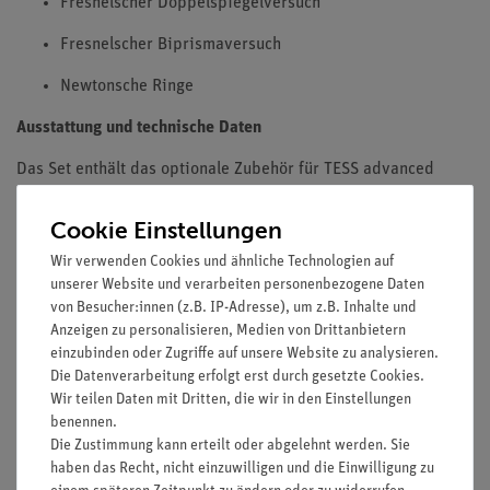
Fresnelscher Doppelspiegelversuch
Fresnelscher Biprismaversuch
Newtonsche Ringe
Ausstattung und technische Daten
Das Set enthält das optionale Zubehör für TESS advanced
Optik 3 (15280-88).
Cookie Einstellungen
Wir verwenden Cookies und ähnliche Technologien auf
Versuche
unserer Website und verarbeiten personenbezogene Daten
von Besucher:innen (z.B. IP-Adresse), um z.B. Inhalte und
Anzeigen zu personalisieren, Medien von Drittanbietern
Lieferumfang
einzubinden oder Zugriffe auf unsere Website zu analysieren.
Die Datenverarbeitung erfolgt erst durch gesetzte Cookies.
Wir teilen Daten mit Dritten, die wir in den Einstellungen
Media / Downloads
benennen.
Die Zustimmung kann erteilt oder abgelehnt werden. Sie
haben das Recht, nicht einzuwilligen und die Einwilligung zu