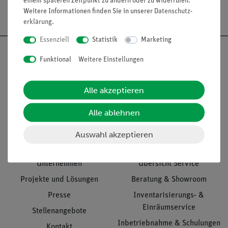
einem späteren Zeitpunkt zu ändern oder zu widerrufen.
Versandkostenfrei ab 300,- €
Weitere Informationen finden Sie in unserer
Daten­schutz­
erklärung
.
Essenziell
Statistik
Marketing
Funktional
Weitere Einstellungen
Nach oben
Alle akzeptieren
Alle ablehnen
Informationen
Service
Auswahl akzeptieren
Unternehmen
Übersicht Service
Projekte und Lösungen
Beratung & Showroom
Presse
Inventarisierungs- &
Einräumservice
Stellenangebote
Inbetriebnahme & Schulungen
Kontakt