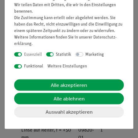
Wir teilen Daten mit Dritten, die wir in den Einstellungen
benennen.
Lieferumfang
Die Zustimmung kann erteilt oder abgelehnt werden. Sie
haben das Recht, nicht einzuwilligen und die Einwilligung zu
Leuchtbox, Halogen 12
09801-
1
einem späteren Zeitpunkt zu ändern oder zu widerrufen.
Weitere Informationen finden Sie in unserer
Daten­schutz­
V/20 W
00
erklärung
.
Boden mit Stiel für
09802-
1
Essenziell
Statistik
Marketing
Leuchtbox für optische
20
Funktional
Weitere Einstellungen
Profilbank
Optische Profilbank für
08376-
1
Alle akzeptieren
Schülerversuche, l =
00
600 mm
Alle ablehnen
Farbfiltersatz für
09807-
1
Auswahl akzeptieren
additive Farbmischung
00
Linse auf Reiter, f = +50
09820-
1
mm
01