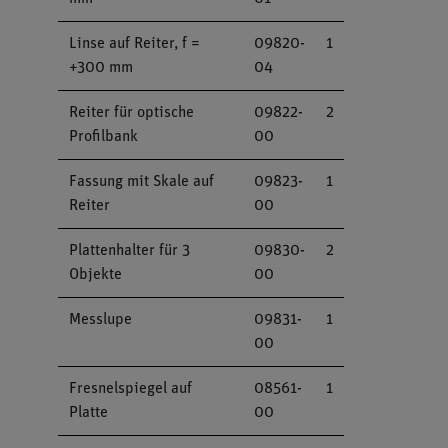
Linse auf Reiter, f =
09820-
1
+300 mm
04
Reiter für optische
09822-
2
Profilbank
00
Fassung mit Skale auf
09823-
1
Reiter
00
Plattenhalter für 3
09830-
2
Objekte
00
Messlupe
09831-
1
00
Fresnelspiegel auf
08561-
1
Platte
00