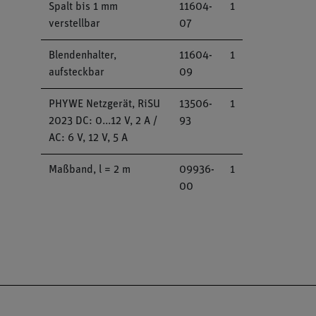
Spalt bis 1 mm
11604-
1
verstellbar
07
Blendenhalter,
11604-
1
aufsteckbar
09
PHYWE Netzgerät, RiSU
13506-
1
2023 DC: 0...12 V, 2 A /
93
AC: 6 V, 12 V, 5 A
Maßband, l = 2 m
09936-
1
00