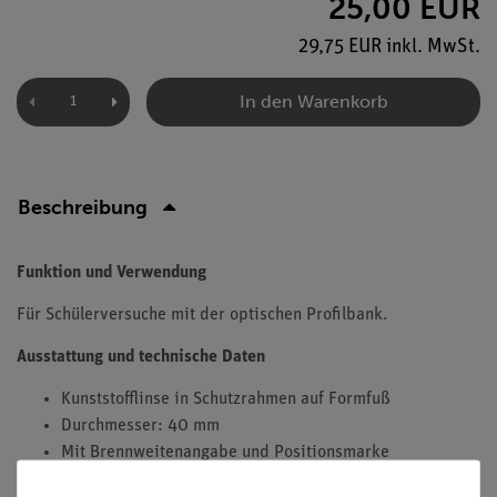
25,00 EUR
29,75 EUR inkl. MwSt.
In den Warenkorb
Beschreibung
Funktion und Verwendung
Für Schülerversuche mit der optischen Profilbank.
Ausstattung und technische Daten
Kunststofflinse in Schutzrahmen auf Formfuß
Durchmesser: 40 mm
Mit Brennweitenangabe und Positionsmarke