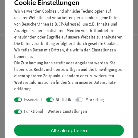
Cookie Einstellungen
Wir verwenden Cookies und ähnliche Technologien auf
unserer Website und verarbeiten personenbezogene Daten
Versandkostenfrei ab 300,- €
von Besucher:innen (z.B. IP-Adresse), um z.B. Inhalte und
Anzeigen zu personalisieren, Medien von Drittanbietern
einzubinden oder Zugriffe auf unsere Website zu analysieren.
Die Datenverarbeitung erfolgt erst durch gesetzte Cookies.
Wir teilen Daten mit Dritten, die wir in den Einstellungen
benennen.
Die Zustimmung kann erteilt oder abgelehnt werden. Sie
Nach oben
haben das Recht, nicht einzuwilligen und die Einwilligung zu
einem späteren Zeitpunkt zu ändern oder zu widerrufen.
Weitere Informationen finden Sie in unserer
Daten­schutz­
erklärung
.
Informationen
Service
Essenziell
Statistik
Marketing
Funktional
Weitere Einstellungen
Unternehmen
Übersicht Service
Projekte und Lösungen
Beratung & Showroom
Alle akzeptieren
Presse
Inventarisierungs- &