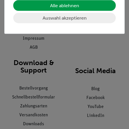
Einräumservice
Stellenangebote
Alle ablehnen
Inbetriebnahme & Schulungen
Kontakt
Auswahl akzeptieren
Kundendienst
Hinweisgeberschutz
Datenschutz
Impressum
AGB
Download &
Support
Social Media
Bestellvorgang
Blog
Schnellbestellformular
Facebook
Zahlungsarten
YouTube
Versandkosten
LinkedIn
Downloads