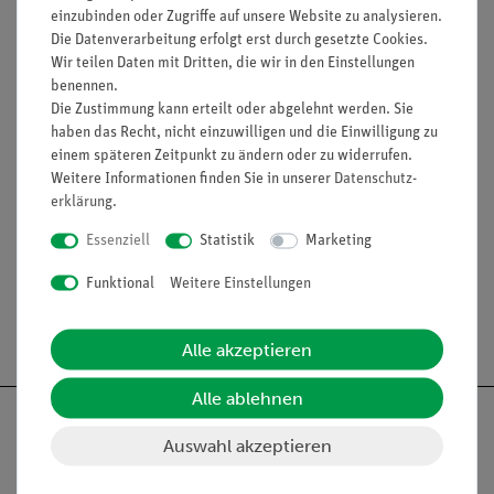
einzubinden oder Zugriffe auf unsere Website zu analysieren.
PEM Netzgerät (06712-00)
Die Datenverarbeitung erfolgt erst durch gesetzte Cookies.
Wir teilen Daten mit Dritten, die wir in den Einstellungen
Bananenstecker-Adapter 2mm auf 4mm (06712-01)
benennen.
Silikonschlauch (39292-00)
Die Zustimmung kann erteilt oder abgelehnt werden. Sie
haben das Recht, nicht einzuwilligen und die Einwilligung zu
Schlauchklemme (43631-10)
einem späteren Zeitpunkt zu ändern oder zu widerrufen.
Weitere Informationen finden Sie in unserer
Daten­schutz­
erklärung
.
Zubehör
Essenziell
Statistik
Marketing
Funktional
Weitere Einstellungen
Versandkostenfrei ab 300,- €
Alle akzeptieren
Alle ablehnen
Auswahl akzeptieren
Nach oben