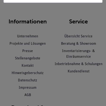
Informationen
Service
Unternehmen
Übersicht Service
Projekte und Lösungen
Beratung & Showroom
Presse
Inventarisierungs- &
Einräumservice
Stellenangebote
Inbetriebnahme & Schulungen
Kontakt
Kundendienst
Hinweisgeberschutz
Datenschutz
Impressum
AGB