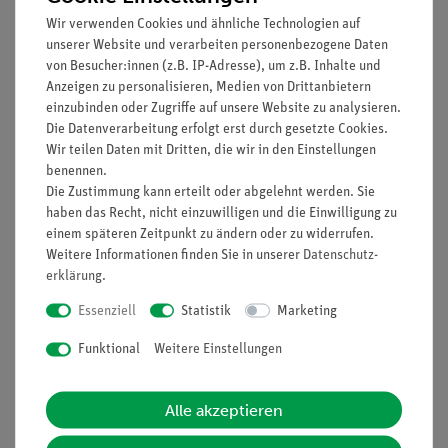
Wir verwenden Cookies und ähnliche Technologien auf
reversible Brennstoffzelle:
unserer Website und verarbeiten personenbezogene Daten
Elektrolysebetrieb: 1.16 W
von Besucher:innen (z.B. IP-Adresse), um z.B. Inhalte und
Gasproduktion 5 cm³/min H2, 2.5 cm³/min O2
Anzeigen zu personalisieren, Medien von Drittanbietern
Brennstoffzellenbetrieb:
einzubinden oder Zugriffe auf unsere Website zu analysieren.
H2/O2: 300 mW
Die Datenverarbeitung erfolgt erst durch gesetzte Cookies.
Wir teilen Daten mit Dritten, die wir in den Einstellungen
H2/Luft: 100 mW
benennen.
Gasspeicher: H2 / O2: je 30 cm³
Die Zustimmung kann erteilt oder abgelehnt werden. Sie
Solarmodul:
haben das Recht, nicht einzuwilligen und die Einwilligung zu
max. Spannung: 2,0 V
einem späteren Zeitpunkt zu ändern oder zu widerrufen.
max. Stromstärke 600 mA
Weitere Informationen finden Sie in unserer
Daten­schutz­
Größe L x H x B: 260 mm x 100 mm x 115 mm
erklärung
.
Ladezeit (30 cm³ H2) mit Solarbatterie: ca. 9 min
Essenziell
Statistik
Marketing
Fahrzeit ca. 8 min
Funktional
Weitere Einstellungen
Media / Downloads
Alle akzeptieren