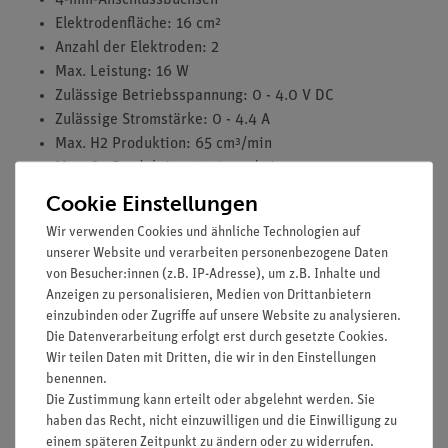
4-mm-Anschlussbuchsen
Elektrodenfläche: 16 cm²
Anzahl der Elektroden: 2
Max. Leistung: 16 W
Zulässige Betriebsspannung: 0 - 4.0 V DC
Zulässige Stromstärke: 0 - 4.4 A
Max. H2 Produktion: 65 cm³/min
Max. O2 Produktion: 32.5 cm³/min
Gas-Vorratsvolumen H2: 80 cm³
Cookie Einstellungen
Gas-Vorratsvolumen O2: 40 cm³
Wir verwenden Cookies und ähnliche Technologien auf
Zulässiger Betriebsdruck: 0 - 20 mbar
unserer Website und verarbeiten personenbezogene Daten
Grundplatte (mm) : 250 x 120 mm
von Besucher:innen (z.B. IP-Adresse), um z.B. Inhalte und
inklusive Schraubkappen
Anzeigen zu personalisieren, Medien von Drittanbietern
einzubinden oder Zugriffe auf unsere Website zu analysieren.
Die Datenverarbeitung erfolgt erst durch gesetzte Cookies.
Wir teilen Daten mit Dritten, die wir in den Einstellungen
Media / Downloads
benennen.
Die Zustimmung kann erteilt oder abgelehnt werden. Sie
haben das Recht, nicht einzuwilligen und die Einwilligung zu
einem späteren Zeitpunkt zu ändern oder zu widerrufen.