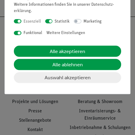
Versandkostenfrei ab 300,- €
Weitere Informationen finden Sie in unserer
Daten­schutz­
erklärung
.
Essenziell
Statistik
Marketing
Funktional
Weitere Einstellungen
Nach oben
Alle akzeptieren
Alle ablehnen
Informationen
Service
Auswahl akzeptieren
Unternehmen
Übersicht Service
Projekte und Lösungen
Beratung & Showroom
Presse
Inventarisierungs- &
Einräumservice
Stellenangebote
Inbetriebnahme & Schulungen
Kontakt