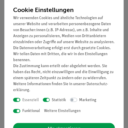
Cookie Einstellungen
Zubehör
Wir verwenden Cookies und ähnliche Technologien auf
unserer Website und verarbeiten personenbezogene Daten
Media / Downloads
von Besucher:innen (z.B. IP-Adresse), um z.B. Inhalte und
Anzeigen zu personalisieren, Medien von Drittanbietern
einzubinden oder Zugriffe auf unsere Website zu analysieren.
Die Datenverarbeitung erfolgt erst durch gesetzte Cookies.
Kunden interessierten sich auch
Wir teilen Daten mit Dritten, die wir in den Einstellungen
benennen.
für…
Die Zustimmung kann erteilt oder abgelehnt werden. Sie
haben das Recht, nicht einzuwilligen und die Einwilligung zu
einem späteren Zeitpunkt zu ändern oder zu widerrufen.
Weitere Informationen finden Sie in unserer
Daten­schutz­
erklärung
.
Essenziell
Statistik
Marketing
Funktional
Weitere Einstellungen