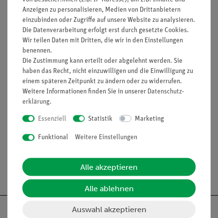
Anzeigen zu personalisieren, Medien von Drittanbietern
PEM Brennstoffzelle mit Luftoption, SB (05664-00)
einzubinden oder Zugriffe auf unsere Website zu analysieren.
Die Datenverarbeitung erfolgt erst durch gesetzte Cookies.
PEM Gasspeicher, SB (05666-00)
Wir teilen Daten mit Dritten, die wir in den Einstellungen
benennen.
Die Zustimmung kann erteilt oder abgelehnt werden. Sie
Versuche
haben das Recht, nicht einzuwilligen und die Einwilligung zu
einem späteren Zeitpunkt zu ändern oder zu widerrufen.
Weitere Informationen finden Sie in unserer
Daten­schutz­
Zubehör
erklärung
.
Essenziell
Statistik
Marketing
Media / Downloads
Funktional
Weitere Einstellungen
Alle akzeptieren
Versandkostenfrei ab 300,- €
Alle ablehnen
Auswahl akzeptieren