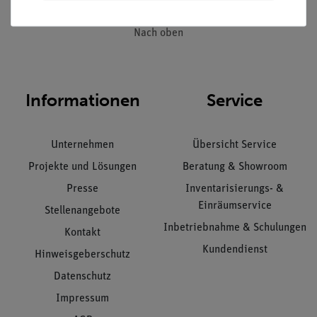
Nach oben
Informationen
Service
Unternehmen
Übersicht Service
Projekte und Lösungen
Beratung & Showroom
Presse
Inventarisierungs- &
Einräumservice
Stellenangebote
Inbetriebnahme & Schulungen
Kontakt
Kundendienst
Hinweisgeberschutz
Datenschutz
Impressum