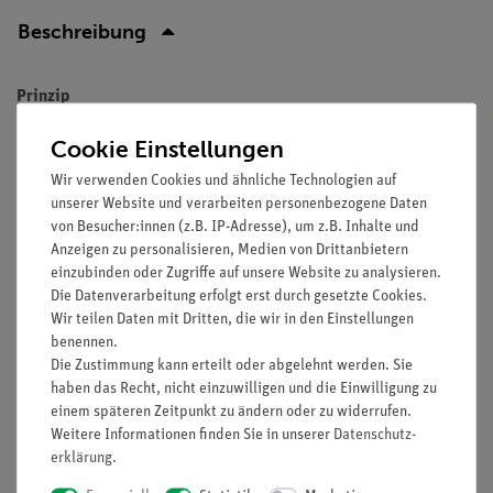
Beschreibung
Prinzip
Auch Brennstoffzellen weisen Verluste auf, wodurch nicht 100
Cookie Einstellungen
% der Gase in elektrische Energie umgewandelt werden
Wir verwenden Cookies und ähnliche Technologien auf
können. In diesem Versuch soll der Wirkungsgrad der PEM
unserer Website und verarbeiten personenbezogene Daten
Brennstoffzelle ermittelt werden, wobei dies auf zwei
von Besucher:innen (z.B. IP-Adresse), um z.B. Inhalte und
verschiedene Arten geschehen soll. Im ersten Versuchsteil
Anzeigen zu personalisieren, Medien von Drittanbietern
wird der energetische Wirkungsgrad bestimmt, welcher ein
einzubinden oder Zugriffe auf unsere Website zu analysieren.
Die Datenverarbeitung erfolgt erst durch gesetzte Cookies.
Verhältnis zwischen im Gas gespeicherter Energie und davon
Wir teilen Daten mit Dritten, die wir in den Einstellungen
elektrisch nutzbarer Energie darstellt und danach wird der
benennen.
faradaysche Wirkungsgrad untersucht, welcher ein Verhältnis
Die Zustimmung kann erteilt oder abgelehnt werden. Sie
zwischen der real verbrauchten Gasmenge und dem
haben das Recht, nicht einzuwilligen und die Einwilligung zu
theoretisch errechneten Wert darstellt.
einem späteren Zeitpunkt zu ändern oder zu widerrufen.
Weitere Informationen finden Sie in unserer
Daten­schutz­
Vorteile
erklärung
.
Teil einer Systemlösung - Leicht erweiterbar für weitere