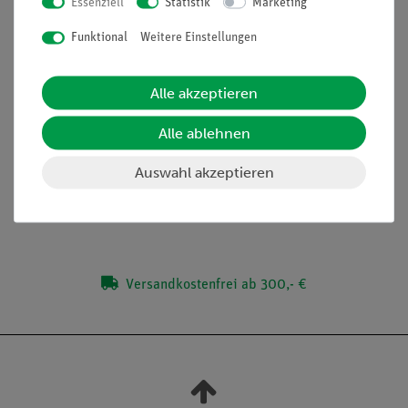
Essenziell
Statistik
Marketing
Versuche
Funktional
Weitere Einstellungen
Einfaches Lehren durch Einsatz der Demo-Tafel Physik
Anschauliche Versuchsdurchführung durch Einsatz von
ADM3-Multimetern
Alle akzeptieren
Alle ablehnen
Lieferumfang
Auswahl akzeptieren
Media / Downloads
Versandkostenfrei ab 300,- €