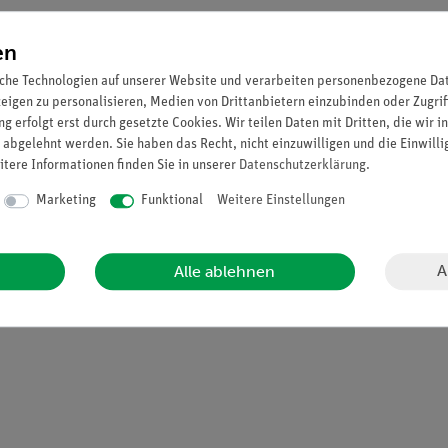
 mit Hilfe von Schüler-Bausteinen möglich.
en
erbare Energie zusammen mit dem Elektrolyseur und Gasspeicher
che Technologien auf unserer Website und verarbeiten personenbezogene Date
Darstellungen realistischer Anwendungen der Wasserstoff-Technologi
zeigen zu personalisieren, Medien von Drittanbietern einzubinden oder Zugrif
e Verzahnung der Bausteine und vergoldete Kontakte, auch unter f
g erfolgt erst durch gesetzte Cookies. Wir teilen Daten mit Dritten, die wir 
bar.
 abgelehnt werden. Sie haben das Recht, nicht einzuwilligen und die Einwill
itere Informationen finden Sie in unserer
Daten­schutz­erklärung
.
Marketing
Funktional
Weitere Einstellungen
A
Alle ablehnen