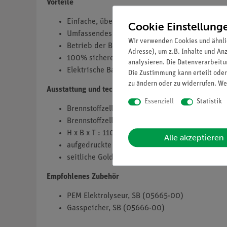
Vorteile
Einfache, übersichtliche elektrische Anschlüsse
Cookie Einstellung
Umfassendes Experimentieren zum Thema erneu
Wir verwenden Cookies und ähnli
Betrieb der Brennstoffzelle auch mit Luft zur 
Adresse), um z.B. Inhalte und An
100% sichere elektrische Verbindung durch di
analysieren. Die Datenverarbeitun
Elektrische Bauteile von der Unterseite erkenn
Die Zustimmung kann erteilt oder
zu ändern oder zu widerrufen. We
Ausstattung und technische Daten
Essenziell
Statistik
Brennstoffzelle H2/O2: 500mW
Brennstoffzelle H2/Luft: 150mW
H x B x T : 110 mm x 60 mm x 60 mm
Alle akzeptieren
aufgedruckte Polarität
seitliche Goldkontakte
Empfohlenes Zubehör
PEM Elektrolyseur, SB (05665-00)
Gasspeicher, SB (05666-00)