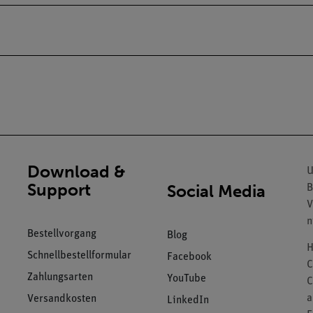
Download &
U
Support
Social Media
B
V
n
Bestellvorgang
Blog
H
Schnellbestellformular
Facebook
C
Zahlungsarten
YouTube
C
a
Versandkosten
LinkedIn