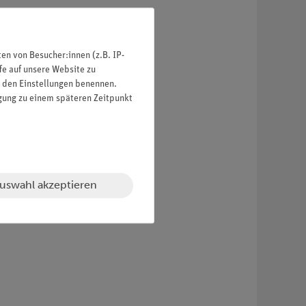
.
n von Besucher:innen (z.B. IP-
e, wie z. B. Autos oder Netzgeräte.
fe auf unsere Website zu
euchten Klimabedingungen.
in den Einstellungen benennen.
igung zu einem späteren Zeitpunkt
uswahl akzeptieren