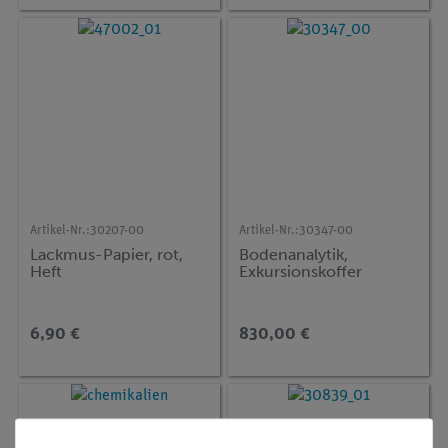
Artikel-Nr.:
30207-00
Artikel-Nr.:
30347-00
Lackmus-Papier, rot,
Bodenanalytik,
Heft
Exkursionskoffer
6,90 €
830,00 €