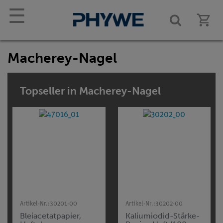
☰
Macherey-Nagel
Topseller in Macherey-Nagel
Artikel-Nr.:
30201-00
Artikel-Nr.:
30202-00
Bleiacetatpapier,
Kaliumiodid-Stärke-