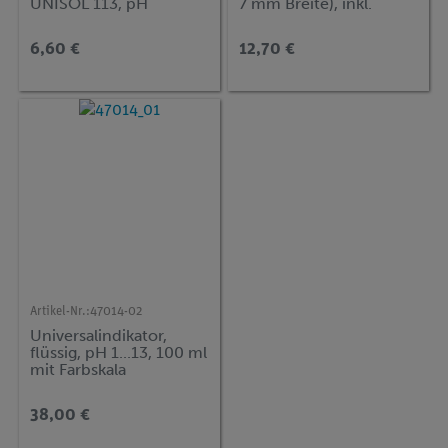
UNISOL 113, pH
7 mm Breite), inkl.
1,0...13,0
Farbskala
6,60 €
12,70 €
Artikel-Nr.:
47014-02
Universalindikator,
flüssig, pH 1...13, 100 ml
mit Farbskala
38,00 €