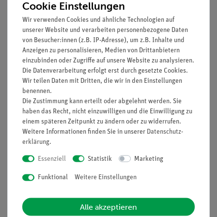
Cookie Einstellungen
Wir verwenden Cookies und ähnliche Technologien auf
unserer Website und verarbeiten personenbezogene Daten
von Besucher:innen (z.B. IP-Adresse), um z.B. Inhalte und
Anzeigen zu personalisieren, Medien von Drittanbietern
einzubinden oder Zugriffe auf unsere Website zu analysieren.
Die Datenverarbeitung erfolgt erst durch gesetzte Cookies.
Artikel-Nr.:
30837-04
Artikel-Nr.:
30839-01
Wir teilen Daten mit Dritten, die wir in den Einstellungen
Phosphat ECO-Test
Wasseranalytikkoffer
benennen.
0,2-5 mg/l, für 100
mit Filterphotometer
Bestimmungen
Die Zustimmung kann erteilt oder abgelehnt werden. Sie
haben das Recht, nicht einzuwilligen und die Einwilligung zu
einem späteren Zeitpunkt zu ändern oder zu widerrufen.
54,00 €
2.290,00 €
Weitere Informationen finden Sie in unserer
Daten­schutz­
erklärung
.
Essenziell
Statistik
Marketing
Funktional
Weitere Einstellungen
Alle akzeptieren