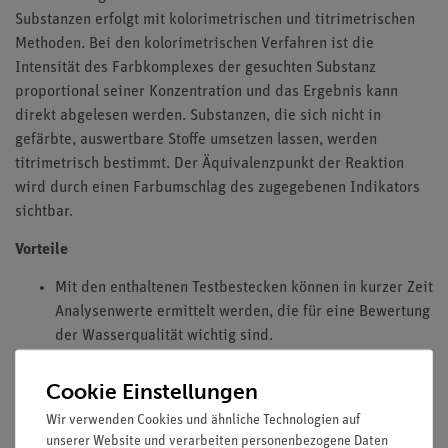
Substanzen erfolgt mit kolorimetrischen und titrimetrischen
Methoden. Bei den kolorimetrischen Verfahren ist die
Intensität des Farbkomplexes der gesuchten Substanz
proportional seiner Konzentration und das Ergebnis kann
direkt abgelesen werden. Substanzen, die sich nicht in
gefärbte, auswertbare Stoffe umsetzen lassen, werden
titrimetrisch bestimmt. Der Äquivalenzpunkt der Reaktion
wird durch einen Farbumschlag des zugegebenen Indikators
sichtbar.
Vorteile
Mit den enthaltenen Testbestecken können in kurzer Zeit
Analysenwerte ermittelt werden, die für eine Bewertung
der Wasserqualität wichtig sind.
Für eine ordnungsgemäße Durchführung der
Untersuchungen sind keine besonderen chemischen
Cookie Einstellungen
Kenntnisse erforderlich.
Wir verwenden Cookies und ähnliche Technologien auf
Der Analysenkoffer enthält in einer Schaumstoffeinlage
unserer Website und verarbeiten personenbezogene Daten