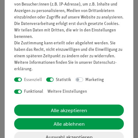
alle notwendigen Reagenzien und Zubehörteile.
von Besucher:innen (z.B. IP-Adresse), um z.B. Inhalte und
Die Farbcodierung der Etiketten schützt zuverlässig vor
Anzeigen zu personalisieren, Medien von Drittanbietern
einzubinden oder Zugriffe auf unsere Website zu analysieren.
Verwechslungen der Reagenzien.
Die Datenverarbeitung erfolgt erst durch gesetzte Cookies.
Die Reagenzien reichen je nach Test für mindestens 50
Wir teilen Daten mit Dritten, die wir in den Einstellungen
bis 450 Bestimmungen.
benennen.
Verbrauchte Reagenzien der Testbestecke lassen sich
Die Zustimmung kann erteilt oder abgelehnt werden. Sie
wieder auffüllen.
haben das Recht, nicht einzuwilligen und die Einwilligung zu
Die Durchführung der Messungen und Auswertung ist
einem späteren Zeitpunkt zu ändern oder zu widerrufen.
auch mit einem Filterphotometer (bitte separat
Weitere Informationen finden Sie in unserer
Daten­schutz­
erklärung
bestellen) möglich.
.
Essenziell
Statistik
Marketing
Ausstattung und technische Daten
Funktional
Weitere Einstellungen
Exkursionskoffer mit allen Testbestecken für die visuelle
Auswertung der kolorimetrischen und titrimetrischen Analyse
folgender Wasserkenngrößen:
Alle akzeptieren
Ammonium
Alle ablehnen
Nitrat
Nitrit
Auswahl akzeptieren