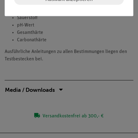
Phosphat
Eisen
Sauerstoff
pH-Wert
Gesamthärte
Carbonathärte
Ausführliche Anleitungen zu allen Bestimmungen liegen den
Testbestecken bei.
Media / Downloads
Versandkostenfrei ab 300,- €