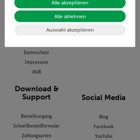
Alle akzeptieren
Projekte und Lösungen
Beratung & Showroom
Presse
Inventarisierungs- &
Alle ablehnen
Einräumservice
Stellenangebote
Auswahl akzeptieren
Inbetriebnahme & Schulungen
Kontakt
Kundendienst
Hinweisgeberschutz
Datenschutz
Impressum
AGB
Download &
Support
Social Media
Bestellvorgang
Blog
Schnellbestellformular
Facebook
Zahlungsarten
YouTube