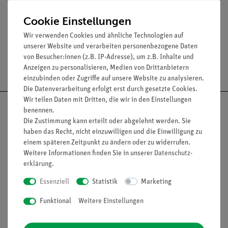
Cookie Einstellungen
Media / Downloads
Wir verwenden Cookies und ähnliche Technologien auf
unserer Website und verarbeiten personenbezogene Daten
von Besucher:innen (z.B. IP-Adresse), um z.B. Inhalte und
Versandkostenfrei ab 300,- €
Anzeigen zu personalisieren, Medien von Drittanbietern
einzubinden oder Zugriffe auf unsere Website zu analysieren.
Die Datenverarbeitung erfolgt erst durch gesetzte Cookies.
Wir teilen Daten mit Dritten, die wir in den Einstellungen
benennen.
Die Zustimmung kann erteilt oder abgelehnt werden. Sie
haben das Recht, nicht einzuwilligen und die Einwilligung zu
Nach oben
einem späteren Zeitpunkt zu ändern oder zu widerrufen.
Weitere Informationen finden Sie in unserer
Daten­schutz­
erklärung
.
Essenziell
Statistik
Marketing
Informationen
Service
Funktional
Weitere Einstellungen
Unternehmen
Übersicht Service