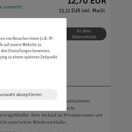
12,70 EUR
e sammeln!
15,11 EUR inkl. MwSt.
In den
Warenkorb
n von Besucher:innen (z.B. IP-
fe auf unsere Website zu
in den Einstellungen benennen.
igung zu einem späteren Zeitpunkt
uswahl akzeptieren
nser Angebot richtet sich nur an Institutionen,
ildungseinrichtungen und autorisierte
ertragshändler. Kein Verkauf an Privatpersonen und
icht autorisierte Wiederverkäufer.