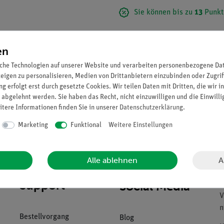
Sie können bis zu
13
Punkt
en
che Technologien auf unserer Website und verarbeiten personenbezogene Date
zeigen zu personalisieren, Medien von Drittanbietern einzubinden oder Zugrif
g erfolgt erst durch gesetzte Cookies. Wir teilen Daten mit Dritten, die wir 
 abgelehnt werden. Sie haben das Recht, nicht einzuwilligen und die Einwill
itere Informationen finden Sie in unserer
Daten­schutz­erklärung
.
Marketing
Funktional
Weitere Einstellungen
A
Alle ablehnen
Download &
U
Support
Social Media
B
V
n
Bestellvorgang
Blog