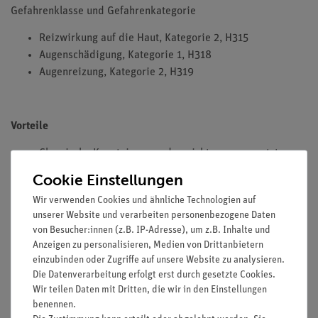
Gefahrenklasse und Gefahrenkategorie
Reizwirkung auf die Haut, Kategorie 2, H315
Augenschädigung, Kategorie 1, H318
Augenreizung, Kategorie 2, H319
Vorteile
Chemische Kenntnisse werden nicht vorausgesetzt, so
dass die Schnelltests schon in den unteren Schulstufen
Cookie Einstellungen
einsetzbar sind.
Wir verwenden Cookies und ähnliche Technologien auf
Kolorimetrische Methode für Meerwasser geeignet.
unserer Website und verarbeiten personenbezogene Daten
von Besucher:innen (z.B. IP-Adresse), um z.B. Inhalte und
Ausstattung und technische Daten
Anzeigen zu personalisieren, Medien von Drittanbietern
Abstufung: 0-0,2-0,3-0,5-0,7-1-2-3-5 mg/l P
einzubinden oder Zugriffe auf unsere Website zu analysieren.
Die Datenverarbeitung erfolgt erst durch gesetzte Cookies.
ausreichend für 100 Bestimmungen
Wir teilen Daten mit Dritten, die wir in den Einstellungen
benennen.