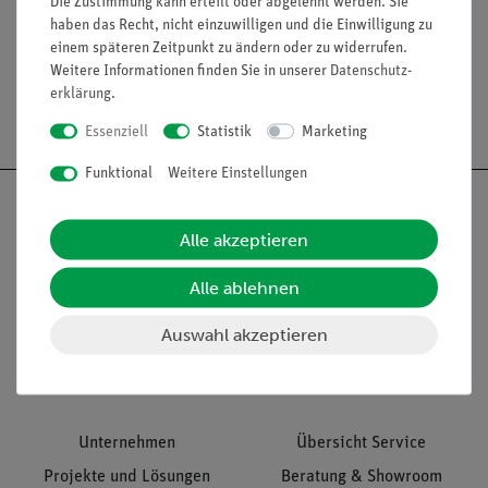
Die Zustimmung kann erteilt oder abgelehnt werden. Sie
Media / Downloads
haben das Recht, nicht einzuwilligen und die Einwilligung zu
einem späteren Zeitpunkt zu ändern oder zu widerrufen.
Weitere Informationen finden Sie in unserer
Daten­schutz­
erklärung
.
Versandkostenfrei ab 300,- €
Essenziell
Statistik
Marketing
Funktional
Weitere Einstellungen
Alle akzeptieren
Nach oben
Alle ablehnen
Auswahl akzeptieren
Informationen
Service
Unternehmen
Übersicht Service
Projekte und Lösungen
Beratung & Showroom