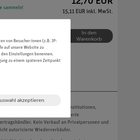
12,70 EUR
e sammeln!
15,11 EUR inkl. MwSt.
In den
Warenkorb
n von Besucher:innen (z.B. IP-
fe auf unsere Website zu
in den Einstellungen benennen.
igung zu einem späteren Zeitpunkt
uswahl akzeptieren
nser Angebot richtet sich nur an Institutionen,
ildungseinrichtungen und autorisierte
ertragshändler. Kein Verkauf an Privatpersonen und
icht autorisierte Wiederverkäufer.