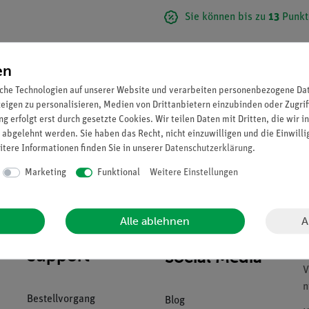
Sie können bis zu
13
Punkt
en
che Technologien auf unserer Website und verarbeiten personenbezogene Date
zeigen zu personalisieren, Medien von Drittanbietern einzubinden oder Zugrif
g erfolgt erst durch gesetzte Cookies. Wir teilen Daten mit Dritten, die wir 
 abgelehnt werden. Sie haben das Recht, nicht einzuwilligen und die Einwill
itere Informationen finden Sie in unserer
Daten­schutz­erklärung
.
Marketing
Funktional
Weitere Einstellungen
A
Alle ablehnen
Download &
U
Support
Social Media
B
V
n
Bestellvorgang
Blog