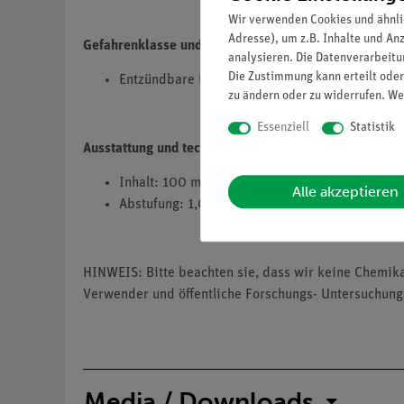
Wir verwenden Cookies und ähnli
Adresse), um z.B. Inhalte und An
Gefahrenklasse und Gefahrenkategorie
analysieren. Die Datenverarbeitun
Die Zustimmung kann erteilt oder
Entzündbare Flüssigkeit, Kategorie 2, H225
zu ändern oder zu widerrufen. We
Essenziell
Statistik
Ausstattung und technische Daten
Inhalt: 100 ml, mit Farbskala
Alle akzeptieren
Abstufung: 1,0 pH
HINWEIS: Bitte beachten sie, dass wir keine Chemik
Verwender und öffentliche Forschungs- Untersuchung
Media / Downloads