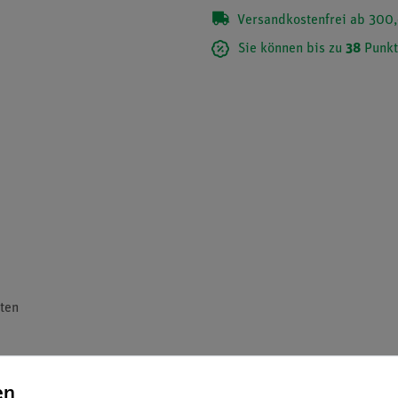
Versandkostenfrei ab 300,
Sie können bis zu
38
Punkt
ten
en