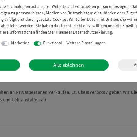
che Technologien auf unserer Website und verarbeiten personenbezogene Date
zeigen zu personalisieren, Medien von Drittanbietern einzubinden oder Zugrif
g erfolgt erst durch gesetzte Cookies. Wir teilen Daten mit Dritten, die wir 
 abgelehnt werden. Sie haben das Recht, nicht einzuwilligen und die Einwill
itere Informationen finden Sie in unserer
Daten­schutz­erklärung
.
Marketing
Funktional
Weitere Einstellungen
A
Alle ablehnen
alien an Privatpersonen verkaufen. Lt. ChemVerbotsV geben wir C
s und Lehranstalten ab.