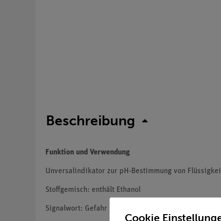
Beschreibung
Funktion und Verwendung
Unversalindikator zur pH-Bestimmung von Flüssigkei
Stoffgemisch: enthält Ethanol
Signalwort: Gefahr
Cookie Einstellung