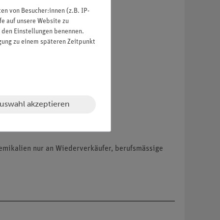
n von Besucher:innen (z.B. IP-
fe auf unsere Website zu
in den Einstellungen benennen.
igung zu einem späteren Zeitpunkt
uswahl akzeptieren
hemikalien nur an Wiederverkäufer, berufsmässige