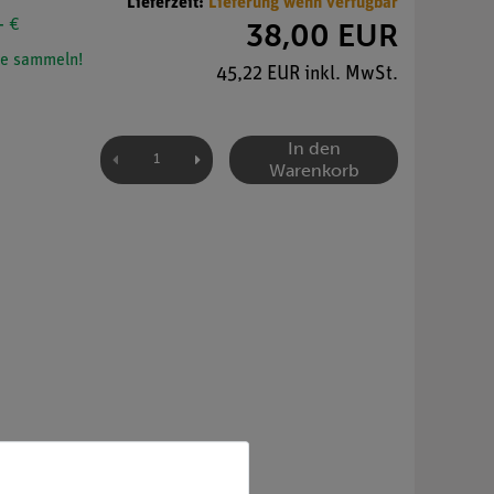
Lieferzeit:
Lieferung wenn verfügbar
- €
38,00 EUR
e sammeln!
45,22 EUR inkl. MwSt.
In den
Warenkorb