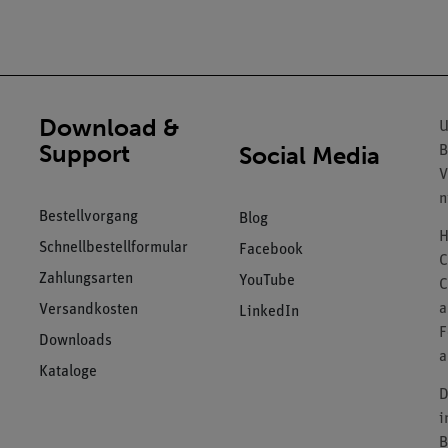
Download &
U
Support
Social Media
B
V
n
Bestellvorgang
Blog
H
Schnellbestellformular
Facebook
C
Zahlungsarten
YouTube
C
a
Versandkosten
LinkedIn
F
Downloads
a
Kataloge
D
i
B