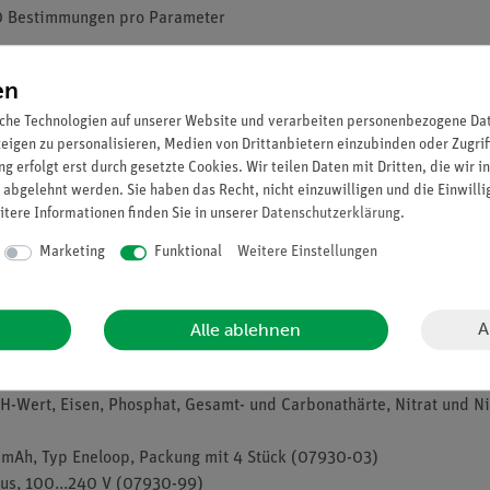
00 Bestimmungen pro Parameter
en
che Technologien auf unserer Website und verarbeiten personenbezogene Date
n mit Filter für folgende Wellenlängen:345 / 436 / 470 / 540 /585
zeigen zu personalisieren, Medien von Drittanbietern einzubinden oder Zugrif
g erfolgt erst durch gesetzte Cookies. Wir teilen Daten mit Dritten, die wir 
en PC- Literatur mit Testanleitungen
 abgelehnt werden. Sie haben das Recht, nicht einzuwilligen und die Einwill
itere Informationen finden Sie in unserer
Daten­schutz­erklärung
.
Marketing
Funktional
Weitere Einstellungen
A
Alle ablehnen
Wert, Eisen, Phosphat, Gesamt- und Carbonathärte, Nitrat und Nit
 mAh, Typ Eneloop, Packung mit 4 Stück (07930-03)
kus, 100...240 V (07930-99)