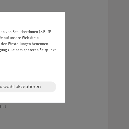
n von Besucher:innen (z.B. IP-
 / 620 / 690 nm
fe auf unsere Website zu
in den Einstellungen benennen.
igung zu einem späteren Zeitpunkt
uswahl akzeptieren
rit