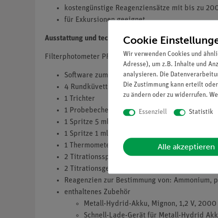
kostengünstige Reagenziensätze mit bis zu 2
für Exkursionen geeignet
Cookie Einstellung
Ausstattung und technische Daten
Wir verwenden Cookies und ähnli
Filterphotometer PF-12 inkl. Handbuch und 4 Batterie
Adresse), um z.B. Inhalte und An
analysieren. Die Datenverarbeitun
Software zum Übertragen der Messwerte auf ein
Die Zustimmung kann erteilt oder
4 Rundküvetten
zu ändern oder zu widerrufen. We
1 Trichter
1 Probebecher 25 ml
Essenziell
Statistik
1 Spritze 5 ml
1 Spritze 1 ml
1 Thermometer
Alle akzeptieren
2 Titrationsspritzen
2 Titrationsgefäße
Reagenzien zur Bestimmung von: Ammonium, pH-
enthaltenes Zubehör
Metall-Hydrid-Akku, Mignon, 1,2 V, 2000
Schnell-Lade-Gerät für Metall-Hydrid Ak