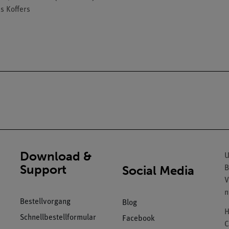
s Koffers
Download &
U
Support
Social Media
B
V
n
Bestellvorgang
Blog
H
Schnellbestellformular
Facebook
C