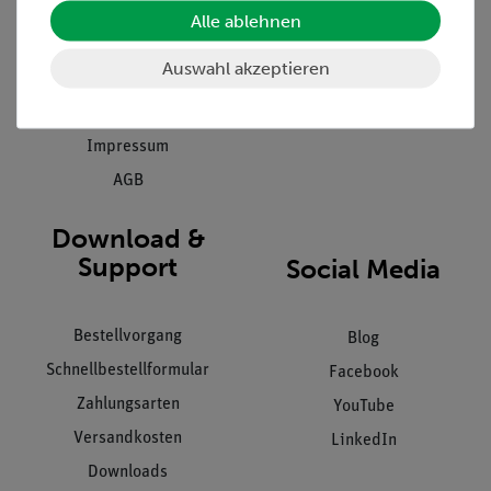
Einräumservice
Stellenangebote
Alle ablehnen
Inbetriebnahme & Schulungen
Kontakt
Auswahl akzeptieren
Kundendienst
Hinweisgeberschutz
Datenschutz
Impressum
AGB
Download &
Support
Social Media
Bestellvorgang
Blog
Schnellbestellformular
Facebook
Zahlungsarten
YouTube
Versandkosten
LinkedIn
Downloads