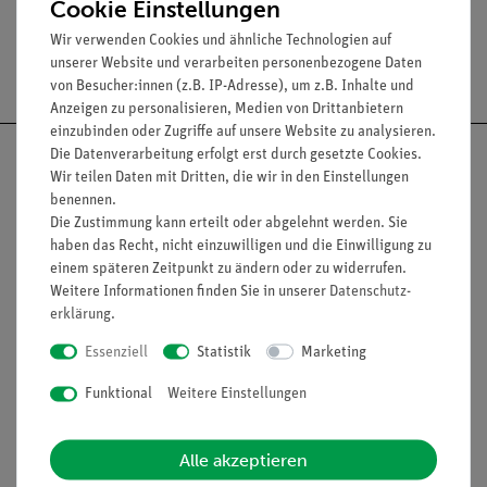
Cookie Einstellungen
Wir verwenden Cookies und ähnliche Technologien auf
unserer Website und verarbeiten personenbezogene Daten
Versandkostenfrei ab 300,- €
von Besucher:innen (z.B. IP-Adresse), um z.B. Inhalte und
Anzeigen zu personalisieren, Medien von Drittanbietern
einzubinden oder Zugriffe auf unsere Website zu analysieren.
Die Datenverarbeitung erfolgt erst durch gesetzte Cookies.
Wir teilen Daten mit Dritten, die wir in den Einstellungen
benennen.
Die Zustimmung kann erteilt oder abgelehnt werden. Sie
Nach oben
haben das Recht, nicht einzuwilligen und die Einwilligung zu
einem späteren Zeitpunkt zu ändern oder zu widerrufen.
Weitere Informationen finden Sie in unserer
Daten­schutz­
erklärung
.
Informationen
Service
Essenziell
Statistik
Marketing
Funktional
Weitere Einstellungen
Unternehmen
Übersicht Service
Projekte und Lösungen
Beratung & Showroom
Alle akzeptieren
Presse
Inventarisierungs- &