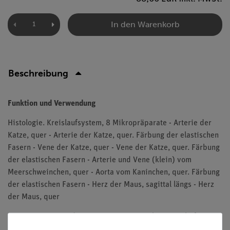
In den Warenkorb
Beschreibung
Funktion und Verwendung
Histologie. Kreislaufsystem, 8 Mikropräparate - Arterie der
Katze, quer - Arterie der Katze, quer. Färbung der elastischen
Fasern - Vene der Katze, quer - Vene der Katze, quer. Färbung
der elastischen Fasern - Arterie und Vene (klein) vom
Meerschweinchen, quer - Aorta vom Kaninchen, quer. Färbung
der elastischen Fasern - Herz der Maus, sagittal längs - Herz
der Maus, quer
Die Präparate werden in einem Präparatekasten geliefert.