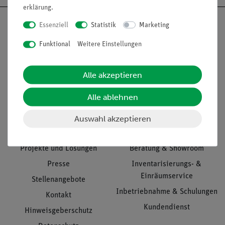
erklärung
.
Essenziell
Statistik
Marketing
Funktional
Weitere Einstellungen
Nach oben
Alle akzeptieren
Alle ablehnen
Informationen
Service
Auswahl akzeptieren
Unternehmen
Übersicht Service
Projekte und Lösungen
Beratung & Showroom
Presse
Inventarisierungs- &
Einräumservice
Stellenangebote
Inbetriebnahme & Schulungen
Kontakt
Kundendienst
Hinweisgeberschutz