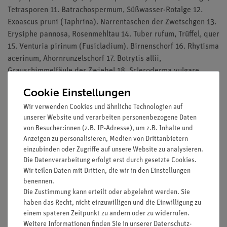
Tetrasporen 11. Batrachospermum, Süßwasser-Rotalge 12.
Exoascus pruni (Taphrina). Narrentaschen der Zwetschgen 13.
Erysiphe pannosa, Rosenmehltau 14. Tuber rufum, Trüffel, quer
15. Venturia pirinum (Fusicladium). Birnenschorf 16. Rhytisma
acerinum, Ahornrunzelschorf 17. Botrytis allii,
Grauschimmelfäule der Zwiebel 18. Scleroderma vulgare,
Kartoffelbovist, quer 19. Mnium, Laubmoos, Antheridienstand,
Cookie Einstellungen
längs 20. Mnium, Archegonienstand, längs 21. Psilotum,
Wir verwenden Cookies und ähnliche Technologien auf
Urfarn, Stamm quer 22. Lycopodium, Bärlapp,
unserer Website und verarbeiten personenbezogene Daten
Sporophyllstand, längs 23. Lycopodium, Stamm quer 24.
von Besucher:innen (z.B. IP-Adresse), um z.B. Inhalte und
Equisetum, Schachtelhalm, Stamm quer 25. Salvinia natans,
Anzeigen zu personalisieren, Medien von Drittanbietern
Schwimmfarn, Sporangienbehälter quer
einzubinden oder Zugriffe auf unsere Website zu analysieren.
Die Datenverarbeitung erfolgt erst durch gesetzte Cookies.
Die Präparate werden in einem Präparatekasten geliefert.
Wir teilen Daten mit Dritten, die wir in den Einstellungen
benennen.
Die Zustimmung kann erteilt oder abgelehnt werden. Sie
haben das Recht, nicht einzuwilligen und die Einwilligung zu
Versandkostenfrei ab 300,- €
einem späteren Zeitpunkt zu ändern oder zu widerrufen.
Weitere Informationen finden Sie in unserer
Daten­schutz­