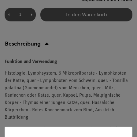
In den Warenkorb
Beschreibung
Funktion und Verwendung
Histologie. Lymphsystem, 6 Mikropräparate - Lymphknoten
der Katze, quer - Lymphknoten vom Schwein, quer. - Tonsilla
palatina (Gaumenmandel) vom Menschen, quer - Milz,
Kaninchen oder Katze, quer. Kapsel, Pulpa, Malpighische
Körper - Thymus einer jungen Katze, quer. Hassalsche
Körperchen - Rotes Knochenmark vom Rind, Ausstrich.
Blutbildung
Die Präparate werden in einem Präparatekasten geliefert.