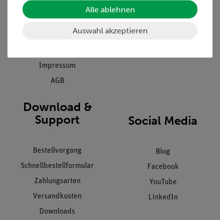
Einräumservice
Stellenangebote
Alle ablehnen
Inbetriebnahme & Schulungen
Kontakt
Auswahl akzeptieren
Kundendienst
Hinweisgeberschutz
Datenschutz
Impressum
AGB
Download &
Support
Social Media
Bestellvorgang
Blog
Schnellbestellformular
Facebook
Zahlungsarten
YouTube
Versandkosten
LinkedIn
Downloads