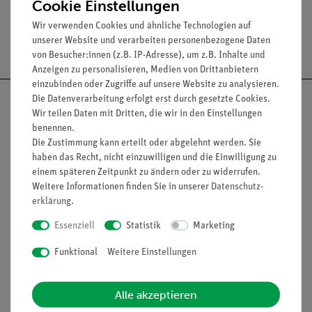
Cookie Einstellungen
Wir verwenden Cookies und ähnliche Technologien auf
unserer Website und verarbeiten personenbezogene Daten
Versandkostenfrei ab 300,- €
von Besucher:innen (z.B. IP-Adresse), um z.B. Inhalte und
Anzeigen zu personalisieren, Medien von Drittanbietern
einzubinden oder Zugriffe auf unsere Website zu analysieren.
Die Datenverarbeitung erfolgt erst durch gesetzte Cookies.
Wir teilen Daten mit Dritten, die wir in den Einstellungen
benennen.
Die Zustimmung kann erteilt oder abgelehnt werden. Sie
Nach oben
haben das Recht, nicht einzuwilligen und die Einwilligung zu
einem späteren Zeitpunkt zu ändern oder zu widerrufen.
Weitere Informationen finden Sie in unserer
Daten­schutz­
erklärung
.
Informationen
Service
Essenziell
Statistik
Marketing
Funktional
Weitere Einstellungen
Unternehmen
Übersicht Service
Projekte und Lösungen
Beratung & Showroom
Alle akzeptieren
Presse
Inventarisierungs- &