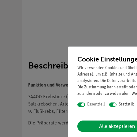
Cookie Einstellung
Beschreibung
Wir verwenden Cookies und ähnli
Adresse), um z.B. Inhalte und An
analysieren. Die Datenverarbeitun
Funktion und Verwendung
Die Zustimmung kann erteilt oder
zu ändern oder zu widerrufen. We
74400 Krebstiere (Crustacea). - 10 Präparate. 1. Wa
Salzkrebschen, Artemia salina, Entwicklungsstadien 
Essenziell
Statistik
9. Flußkrebs, Filtermagen, quer 10. Flußkrebs, Darm,
Die Präparate werden in einem Präparatekasten gelie
Alle akzeptieren