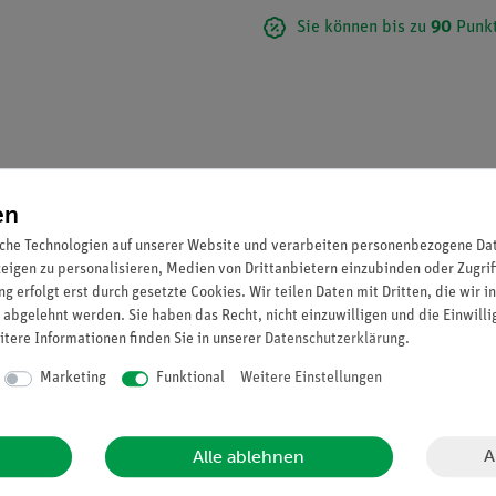
Sie können bis zu
90
Punkt
en
che Technologien auf unserer Website und verarbeiten personenbezogene Date
zeigen zu personalisieren, Medien von Drittanbietern einzubinden oder Zugrif
g erfolgt erst durch gesetzte Cookies. Wir teilen Daten mit Dritten, die wir 
 abgelehnt werden. Sie haben das Recht, nicht einzuwilligen und die Einwill
itere Informationen finden Sie in unserer
Daten­schutz­erklärung
.
sserfloh, Daphnia 2. Hüpferling, Cyclops 3. Bachflohkrebs, Gammaru
6. Balanus oder Cyclops, Nauplius-Larve 7. Flußkrebs, Astacus, Aug
Marketing
Funktional
Weitere Einstellungen
 quer
fert.
A
Alle ablehnen