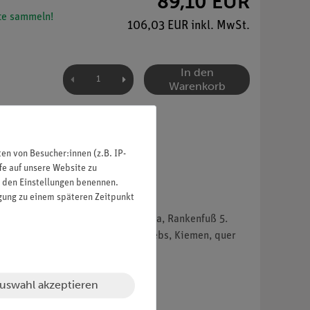
89,10 EUR
e sammeln!
106,03 EUR inkl. MwSt.
In den
Warenkorb
n von Besucher:innen (z.B. IP-
fe auf unsere Website zu
in den Einstellungen benennen.
igung zu einem späteren Zeitpunkt
s 4. Entenmuschel, Lepas anatifera, Rankenfuß 5.
e mit Ommatidien, längs 8. Flußkrebs, Kiemen, quer
uswahl akzeptieren