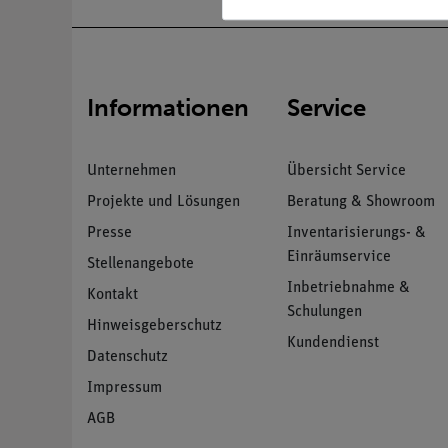
Informationen
Service
Unternehmen
Übersicht Service
Projekte und Lösungen
Beratung & Showroom
Presse
Inventarisierungs- &
Einräumservice
Stellenangebote
Inbetriebnahme &
Kontakt
Schulungen
Hinweisgeberschutz
Kundendienst
Datenschutz
Impressum
AGB