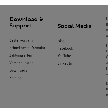
Download &
U
Support
Social Media
B
V
n
Bestellvorgang
Blog
H
Schnellbestellformular
Facebook
C
Zahlungsarten
YouTube
C
a
Versandkosten
LinkedIn
F
Downloads
a
Kataloge
D
i
B