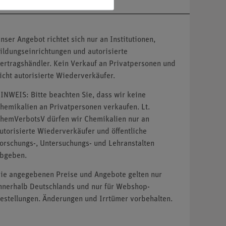
nser Angebot richtet sich nur an Institutionen,
ildungseinrichtungen und autorisierte
ertragshändler. Kein Verkauf an Privatpersonen und
icht autorisierte Wiederverkäufer.
INWEIS: Bitte beachten Sie, dass wir keine
hemikalien an Privatpersonen verkaufen. Lt.
hemVerbotsV dürfen wir Chemikalien nur an
utorisierte Wiederverkäufer und öffentliche
orschungs-, Untersuchungs- und Lehranstalten
bgeben.
ie angegebenen Preise und Angebote gelten nur
nnerhalb Deutschlands und nur für Webshop-
estellungen. Änderungen und Irrtümer vorbehalten.