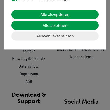
Informationen
Service
Alle akzeptieren
Unternehmen
Übersicht Service
Alle ablehnen
Projekte und Lösungen
Beratung & Showroom
Auswahl akzeptieren
Presse
Inventarisierungs- &
Einräumservice
Stellenangebote
Inbetriebnahme & Schulungen
Kontakt
Kundendienst
Hinweisgeberschutz
Datenschutz
Impressum
AGB
Download &
Support
Social Media