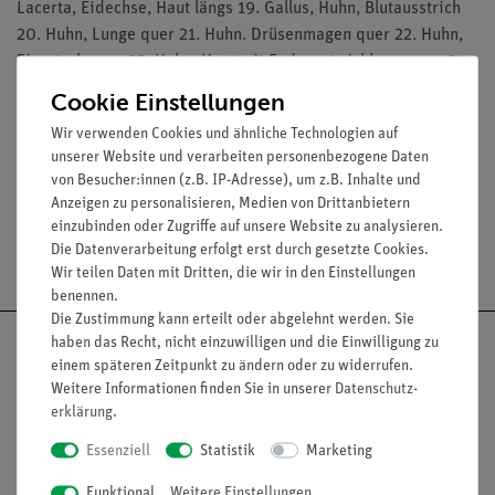
Lacerta, Eidechse, Haut längs 19. Gallus, Huhn, Blutausstrich
20. Huhn, Lunge quer 21. Huhn. Drüsenmagen quer 22. Huhn,
Eierstock quer 23. Huhn, Haut mit Federentwicklung, quer 24.
Huhn, Haut der Fußsohle, quer 25. Huhn, Schwung- und
Cookie Einstellungen
Flaumfeder
Wir verwenden Cookies und ähnliche Technologien auf
Die Präparate werden in einem Präparatekasten geliefert.
unserer Website und verarbeiten personenbezogene Daten
von Besucher:innen (z.B. IP-Adresse), um z.B. Inhalte und
Anzeigen zu personalisieren, Medien von Drittanbietern
einzubinden oder Zugriffe auf unsere Website zu analysieren.
Die Datenverarbeitung erfolgt erst durch gesetzte Cookies.
Versandkostenfrei ab 300,- €
Wir teilen Daten mit Dritten, die wir in den Einstellungen
benennen.
Die Zustimmung kann erteilt oder abgelehnt werden. Sie
haben das Recht, nicht einzuwilligen und die Einwilligung zu
einem späteren Zeitpunkt zu ändern oder zu widerrufen.
Weitere Informationen finden Sie in unserer
Daten­schutz­
erklärung
.
Nach oben
Essenziell
Statistik
Marketing
Funktional
Weitere Einstellungen