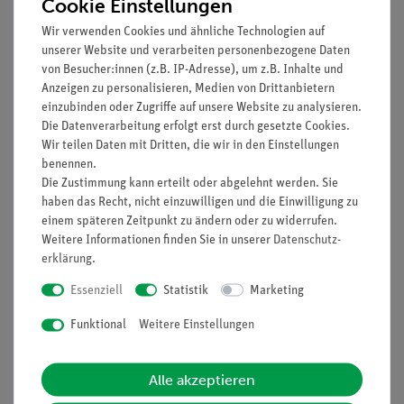
Mitose, im
Monokotylen- und
Cookie Einstellungen
Aufbewahrungskasten,
Dikotylen-
10 identische
Blattquerschnitt, im
Wir verwenden Cookies und ähnliche Technologien auf
44,00 €
44,00 €
Präparate
Aufbewahrungskasten,
unserer Website und verarbeiten personenbezogene Daten
10 identische
von Besucher:innen (z.B. IP-Adresse), um z.B. Inhalte und
Präparate
Anzeigen zu personalisieren, Medien von Drittanbietern
einzubinden oder Zugriffe auf unsere Website zu analysieren.
Die Datenverarbeitung erfolgt erst durch gesetzte Cookies.
Wir teilen Daten mit Dritten, die wir in den Einstellungen
benennen.
Die Zustimmung kann erteilt oder abgelehnt werden. Sie
haben das Recht, nicht einzuwilligen und die Einwilligung zu
einem späteren Zeitpunkt zu ändern oder zu widerrufen.
Weitere Informationen finden Sie in unserer
Daten­schutz­
erklärung
.
Artikel-Nr.:
13290-11
Artikel-Nr.:
13290-09
PHYWE Mikropräparate
PHYWE Mikropräparate
Essenziell
Statistik
Marketing
(10 Stück) im
(50 Stück) im
Aufbewahrungskasten
Aufbewahrungskasten
Funktional
Weitere Einstellungen
33,00 €
57,00 €
Alle akzeptieren