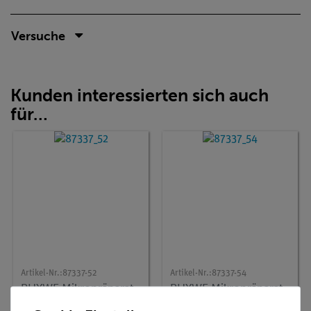
Versuche
Kunden interessierten sich auch
für…
Artikel-Nr.:
87337-52
Artikel-Nr.:
87337-54
PHYWE Mikropräparat-
PHYWE Mikropräparat-
Klassensatz (10 Stück):
Klassensatz (10 Stück):