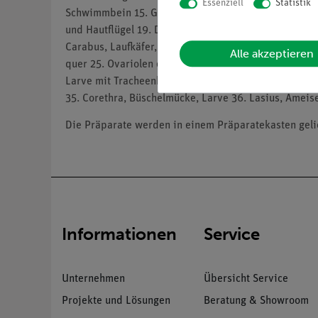
Essenziell
Statistik
Schwimmbein 15. Gomphocerus sp., Grashüpfer, Bein mi
und Hautflügel 19. Drosophila, Taufliege, längs 20. 
Carabus, Laufkäfer, Kaumagen quer 23. Periplaneta, 
Alle akzeptieren
quer 25. Ovariolen eines Insekts, längs 26. Heuschre
Larve mit Tracheenkiemen 30. Nemura, Steinfliege, I
35. Corethra, Büschelmücke, Larve 36. Lasius, Ameise
Die Präparate werden in einem Präparatekasten gelie
Informationen
Service
Unternehmen
Übersicht Service
Projekte und Lösungen
Beratung & Showroom