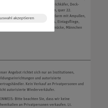
7. Wanze, Flügel 18. Cantharis, Weichkäfer, Deck-
intagsfliege, Kopf mit Turbanaugen, quer 22.
Periplaneta, Küchenschabe, Rectaldarm mit Ampullen,
uswahl akzeptieren
, Eintagsfliege, Imago 29. Caenis, Eintagsfliege,
lla, Blattfloh 34. Chironomus, Zuckmücke, Männchen
nser Angebot richtet sich nur an Institutionen,
ildungseinrichtungen und autorisierte
ertragshändler. Kein Verkauf an Privatpersonen und
icht autorisierte Wiederverkäufer.
INWEIS: Bitte beachten Sie, dass wir keine
hemikalien an Privatpersonen verkaufen. Lt.