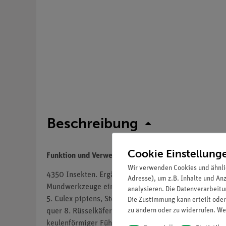
Beschreibung
Cookie Einstellung
Funktion und Verwendung
Wir verwenden Cookies und ähnli
4350 Insekten. Ergänzungsserie. - 36 Präparate. 1.
Adresse), um z.B. Inhalte und An
Mundwerkzeuge eines Fleischfressers 3. Periplanet
analysieren. Die Datenverarbeitun
5. Culex pipiens, Stechmücke, Mundwerkzeuge des We
Die Zustimmung kann erteilt oder
zu ändern oder zu widerrufen. We
quer 8. Rüsselkäfer, Kopf mit Mundwerkzeugen und g
keulenförmiger Fühler 11. Schmetterling, Schreitbein