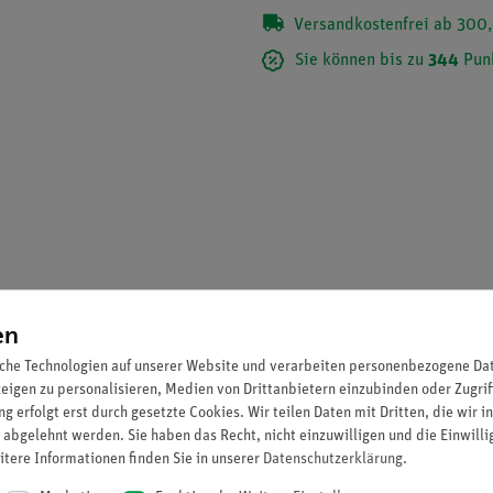
Versandkostenfrei ab 300,
Sie können bis zu
344
Pun
en
che Technologien auf unserer Website und verarbeiten personenbezogene Date
 Gomphocerus sp., Grashüpfer, beißende Mundwerkzeuge eines Pflanz
zeigen zu personalisieren, Medien von Drittanbietern einzubinden oder Zugrif
a, Küchenschabe, kauend-beißende Mundwerkzeuge 4. Apis mellific
g erfolgt erst durch gesetzte Cookies. Wir teilen Daten mit Dritten, die wir 
ibchens, quer 6. Pieris sp., Schmetterling, Mundwerkzeuge, Quers
 abgelehnt werden. Sie haben das Recht, nicht einzuwilligen und die Einwill
itere Informationen finden Sie in unserer
Daten­schutz­erklärung
.
eknieten Fühlern 9. Chironomus, Zuckmücke. Kopf mit Mundwerkzeug
 12. Schmetterling, Bauchfuß der Raupe 13. Melolontha sp., Blatth