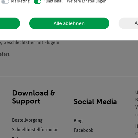
Marketing
Funktional
Weitere Einstellungen
t Schrilleiste 16. Chrysopa, Goldauge, Flügel eines Netzflüglers 1
Carausius, Stabheuschrecke, Abdomen quer 21. Cloeon oder Baetis, E
Küchenschabe, Mitteldarm, Chylus, Malpighische Gefäße, quer 24. 
A
Alle ablehnen
cke, Hoden quer 27. Collembole, Urinsekt (Springschwanz) 28. Caenis
mago 31. Thysanoptera, Blasenfüße 32. Aphidae, Blattläuse 33. Psy
, Geschlechtstier mit Flügeln
fert.
Download &
U
Support
Social Media
B
V
n
Bestellvorgang
Blog
H
Schnellbestellformular
Facebook
C