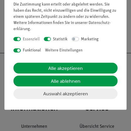
Die Zustimmung kann erteilt oder abgelehnt werden. Sie
haben das Recht, nicht einzuwilligen und die Einwilligung zu
Media / Downloads
einem späteren Zeitpunkt zu ändern oder zu widerrufen.
Weitere Informationen finden Sie in unserer
Daten­schutz­
erklärung
.
Versandkostenfrei ab 300,- €
Essenziell
Statistik
Marketing
Funktional
Weitere Einstellungen
Alle akzeptieren
Nach oben
Alle ablehnen
Auswahl akzeptieren
Informationen
Service
Unternehmen
Übersicht Service