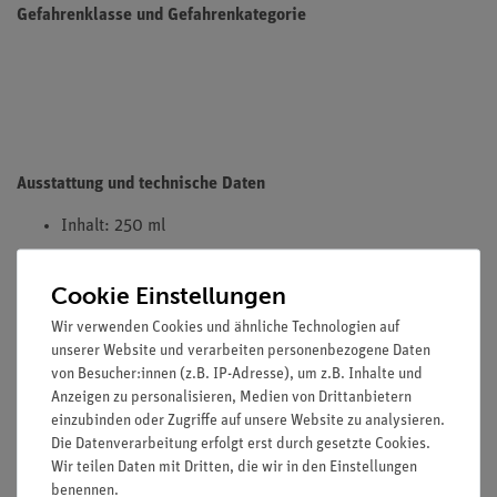
Gefahrenklasse und Gefahrenkategorie
Ausstattung und technische Daten
Inhalt: 250 ml
Cookie Einstellungen
HINWEIS: Bitte beachten sie, dass wir keine Chemikalien an
Wir verwenden Cookies und ähnliche Technologien auf
Privatpersonen verkaufen. Lt. ChemVerbotsV geben wir
unserer Website und verarbeiten personenbezogene Daten
Chemikalien nur an Wiederverkäufer, berufsmässige
von Besucher:innen (z.B. IP-Adresse), um z.B. Inhalte und
Verwender und öffentliche Forschungs- Untersuchungs und
Anzeigen zu personalisieren, Medien von Drittanbietern
Lehranstalten ab.
einzubinden oder Zugriffe auf unsere Website zu analysieren.
Die Datenverarbeitung erfolgt erst durch gesetzte Cookies.
Wir teilen Daten mit Dritten, die wir in den Einstellungen
benennen.